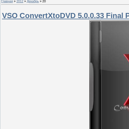
Главная
»
2012
»
Декабрь
»
20
VSO ConvertXtoDVD 5.0.0.33 Final P