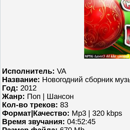
Исполнитель:
VA
Название:
Новогодний сборник муз
Год:
2012
Жанр:
Поп | Шансон
Кол-во треков:
83
Формат|Качество:
Mp3 | 320 kbps
Время звучания:
04:52:45
Размер файла:
670 Mb