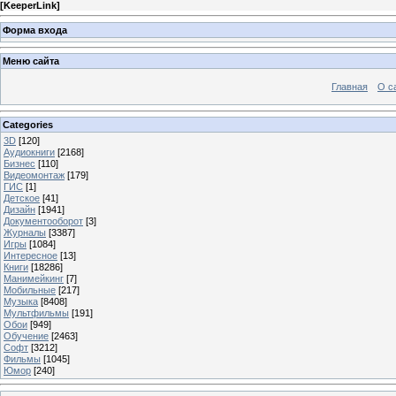
[
KeeperLink
]
Форма входа
Меню сайта
Главная
О с
Categories
3D
[120]
Аудиокниги
[2168]
Бизнес
[110]
Видеомонтаж
[179]
ГИС
[1]
Детское
[41]
Дизайн
[1941]
Документооборот
[3]
Журналы
[3387]
Игры
[1084]
Интересное
[13]
Книги
[18286]
Манимейкинг
[7]
Мобильные
[217]
Музыка
[8408]
Мультфильмы
[191]
Обои
[949]
Обучение
[2463]
Софт
[3212]
Фильмы
[1045]
Юмор
[240]