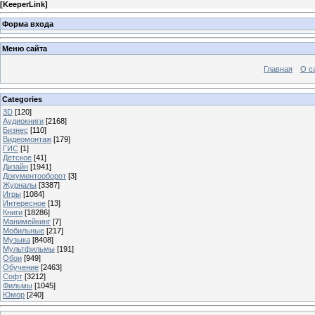
[
KeeperLink
]
Форма входа
Меню сайта
Главная
О с
Categories
3D
[120]
Аудиокниги
[2168]
Бизнес
[110]
Видеомонтаж
[179]
ГИС
[1]
Детское
[41]
Дизайн
[1941]
Документооборот
[3]
Журналы
[3387]
Игры
[1084]
Интересное
[13]
Книги
[18286]
Манимейкинг
[7]
Мобильные
[217]
Музыка
[8408]
Мультфильмы
[191]
Обои
[949]
Обучение
[2463]
Софт
[3212]
Фильмы
[1045]
Юмор
[240]