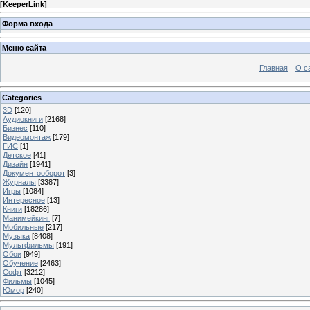
[
KeeperLink
]
Форма входа
Меню сайта
Главная
О с
Categories
3D
[120]
Аудиокниги
[2168]
Бизнес
[110]
Видеомонтаж
[179]
ГИС
[1]
Детское
[41]
Дизайн
[1941]
Документооборот
[3]
Журналы
[3387]
Игры
[1084]
Интересное
[13]
Книги
[18286]
Манимейкинг
[7]
Мобильные
[217]
Музыка
[8408]
Мультфильмы
[191]
Обои
[949]
Обучение
[2463]
Софт
[3212]
Фильмы
[1045]
Юмор
[240]