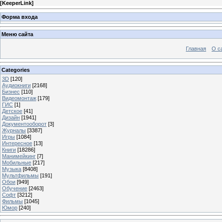
[
KeeperLink
]
Форма входа
Меню сайта
Главная
О с
Categories
3D
[120]
Аудиокниги
[2168]
Бизнес
[110]
Видеомонтаж
[179]
ГИС
[1]
Детское
[41]
Дизайн
[1941]
Документооборот
[3]
Журналы
[3387]
Игры
[1084]
Интересное
[13]
Книги
[18286]
Манимейкинг
[7]
Мобильные
[217]
Музыка
[8408]
Мультфильмы
[191]
Обои
[949]
Обучение
[2463]
Софт
[3212]
Фильмы
[1045]
Юмор
[240]