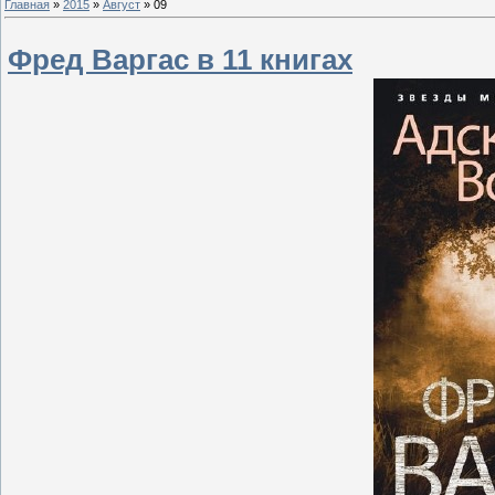
Главная
»
2015
»
Август
»
09
Фред Варгас в 11 книгах