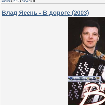
Главная
»
2015
»
Август
»
11
Влад Ясень - В дороге (2003)