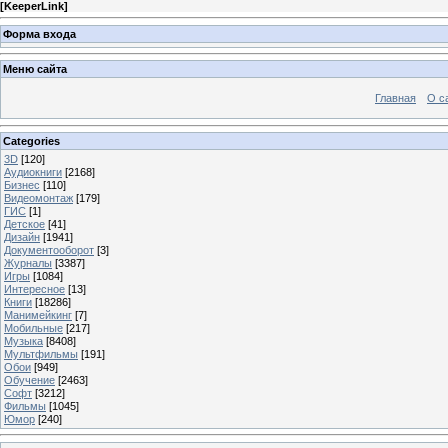
[
KeeperLink
]
Форма входа
Меню сайта
Главная
О с
Categories
3D
[120]
Аудиокниги
[2168]
Бизнес
[110]
Видеомонтаж
[179]
ГИС
[1]
Детское
[41]
Дизайн
[1941]
Документооборот
[3]
Журналы
[3387]
Игры
[1084]
Интересное
[13]
Книги
[18286]
Манимейкинг
[7]
Мобильные
[217]
Музыка
[8408]
Мультфильмы
[191]
Обои
[949]
Обучение
[2463]
Софт
[3212]
Фильмы
[1045]
Юмор
[240]