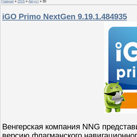
Главная
»
2015
»
Август
»
30
iGO Primo NextGen 9.19.1.484935
Венгерская компания NNG представ
версию флагманского навигационног