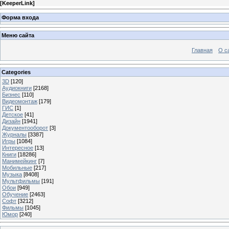
[
KeeperLink
]
Форма входа
Меню сайта
Главная
О с
Categories
3D
[120]
Аудиокниги
[2168]
Бизнес
[110]
Видеомонтаж
[179]
ГИС
[1]
Детское
[41]
Дизайн
[1941]
Документооборот
[3]
Журналы
[3387]
Игры
[1084]
Интересное
[13]
Книги
[18286]
Манимейкинг
[7]
Мобильные
[217]
Музыка
[8408]
Мультфильмы
[191]
Обои
[949]
Обучение
[2463]
Софт
[3212]
Фильмы
[1045]
Юмор
[240]