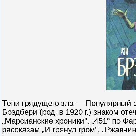
Тени грядущего зла — Популярный 
Брэдбери (род. в 1920 г.) знаком о
„Марсианские хроники", „451° по Фар
рассказам „И грянул гром", „Ржавчин