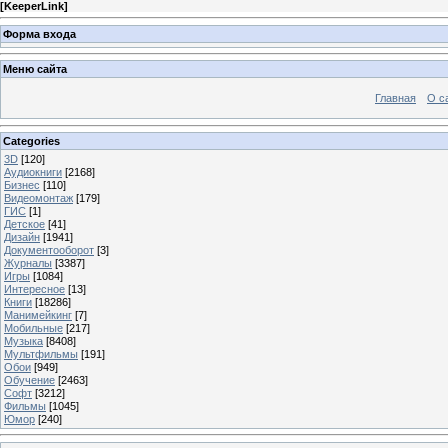
[
KeeperLink
]
Форма входа
Меню сайта
Главная
О с
Categories
3D
[120]
Аудиокниги
[2168]
Бизнес
[110]
Видеомонтаж
[179]
ГИС
[1]
Детское
[41]
Дизайн
[1941]
Документооборот
[3]
Журналы
[3387]
Игры
[1084]
Интересное
[13]
Книги
[18286]
Манимейкинг
[7]
Мобильные
[217]
Музыка
[8408]
Мультфильмы
[191]
Обои
[949]
Обучение
[2463]
Софт
[3212]
Фильмы
[1045]
Юмор
[240]