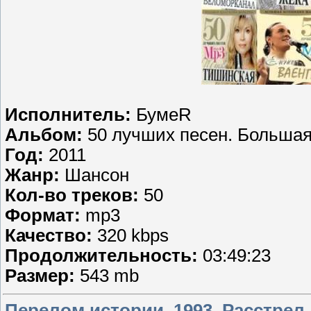
Исполнитель:
БумеR
Альбом:
50 лучших песен. Больша
Год:
2011
Жанр:
Шансон
Кол-во треков:
50
Формат:
mp3
Качество:
320 kbps
Продолжительность:
03:49:23
Размер:
543 mb
Перелом истории. 1993. Расстрел