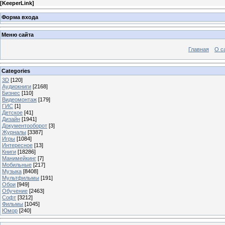
[
KeeperLink
]
Форма входа
Меню сайта
Главная
О с
Categories
3D
[120]
Аудиокниги
[2168]
Бизнес
[110]
Видеомонтаж
[179]
ГИС
[1]
Детское
[41]
Дизайн
[1941]
Документооборот
[3]
Журналы
[3387]
Игры
[1084]
Интересное
[13]
Книги
[18286]
Манимейкинг
[7]
Мобильные
[217]
Музыка
[8408]
Мультфильмы
[191]
Обои
[949]
Обучение
[2463]
Софт
[3212]
Фильмы
[1045]
Юмор
[240]