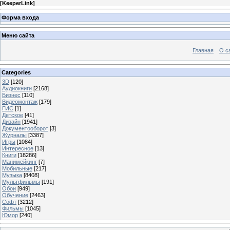
[
KeeperLink
]
Форма входа
Меню сайта
Главная
О с
Categories
3D
[120]
Аудиокниги
[2168]
Бизнес
[110]
Видеомонтаж
[179]
ГИС
[1]
Детское
[41]
Дизайн
[1941]
Документооборот
[3]
Журналы
[3387]
Игры
[1084]
Интересное
[13]
Книги
[18286]
Манимейкинг
[7]
Мобильные
[217]
Музыка
[8408]
Мультфильмы
[191]
Обои
[949]
Обучение
[2463]
Софт
[3212]
Фильмы
[1045]
Юмор
[240]