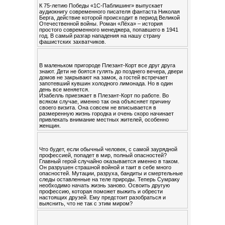
К 75-летию Победы «1С-Паблишинг» выпускает
аудиокнигу современного писателя фантаста Николая
Берга, действие которой происходит в период Великой
Отечественной войны. Роман «Лёха» – история
простого современного менеджера, попавшего в 1941
год. В самый разгар нападения на нашу страну
фашистских захватчиков.
В маленьком пригороде Плезант-Корт все друг друга
знают. Дети не боятся гулять до позднего вечера, двери
домов не закрывают на замок, а гостей встречает
запотевший кувшин холодного лимонада. Но в один
день все меняется.
Изабелль приезжает в Плезант-Корт по работе. Во
всяком случае, именно так она объясняет причину
своего визита. Она совсем не вписывается в
размеренную жизнь городка и очень скоро начинает
привлекать внимание местных жителей, особенно
женщин.
Что будет, если обычный человек, с самой заурядной
профессией, попадет в мир, полный опасностей?
Главный герой случайно оказывается именно в таком.
Он разрушен страшной войной и таит в себе много
опасностей. Мутации, разруха, бандиты и смертельные
следы оставленные на теле природы. Теперь Сумраку
необходимо начать жизнь заново. Освоить другую
профессию, которая поможет выжить и обрести
настоящих друзей. Ему предстоит разобраться и
выяснить, что не так с этим миром?