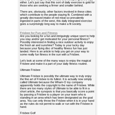
either. Let’s just say that this sort of daily exercise is gold for
those who are seeking a firmer and smaller behind.
There are, obviously, other factors involved in these cities
which contribute to the people staying fit. Combined with a
greatly decreased intake of red meat so prevalently
ingested in parts of the west, this daily integrated exercise
goes a surprisingly long way to make a fit society.
Frisbee for Fun and Fitness
Are you looking for a fun and intriguingly unique sport to help
you stay and/or get motivated for your personal fitness?
Possibly interested in finding a nice outdoor activity to enjoy
the fresh air and sunshine? Today is your lucky day
because your flying disc of healthy fitness fun has just
landed. Here is an article to help you get on your way to
some really fun fitness in the sun with a Frisbee.
Let’s look at some of the many ways to enjoy the magical
Frisbee and make it a part of your daily fitness routine.
Ultimate Frisbee
Ultimate Frisbee is possibly the ultimate way to truly enjoy
the fine art of Frisbee to its fullest. It is actually now simply
called Ultimate because the Wham-O toy company
apparently holds the copyright to the name of Frisbee. While
there are too many styles of Ultimate to be able to fit in a
short article, the synopsis is that you basically score a point
by passing a Frisbee to a player on your team who is
standing in an area which has been designated as the goal
area. You can only throw the Frisbee when it is in your hand
as the rules do not permit to walk or run with the Frisbee in
hand.
Frisbee Golf