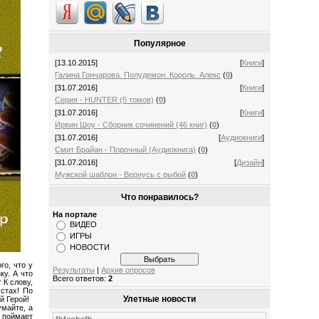
Популярное
[13.10.2015]
[
Книги
]
Галина Гончарова. Полудемон. Король. Алекс
(
0
)
[31.07.2016]
[
Книги
]
Серия - HUNTER (5 томов)
(
0
)
[31.07.2016]
[
Книги
]
Ирвин Шоу - Сборник сочинений (46 книг)
(
0
)
[31.07.2016]
[
Аудиокниги
]
Смит Брайан - Порочный (Аудиокнига)
(
0
)
[31.07.2016]
[
Дизайн
]
Мужской шаблон - Вернусь с рыбой
(
0
)
Что понравилось?
На портале
ВИДЕО
ИГРЫ
НОВОСТИ
го, что у
Результаты
|
Архив опросов
ку. А что
Всего ответов:
2
 К слову,
устах! По
Улетные новости
й Герой!
умайте, а
е поймает