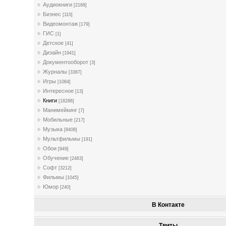
Аудиокниги
[2168]
Бизнес
[110]
Видеомонтаж
[179]
ГИС
[1]
Детское
[41]
Дизайн
[1941]
Документооборот
[3]
Журналы
[3387]
Игры
[1084]
Интересное
[13]
Книги
[18286]
Манимейкинг
[7]
Мобильные
[217]
Музыка
[8408]
Мультфильмы
[191]
Обои
[949]
Обучение
[2463]
Софт
[3212]
Фильмы
[1045]
Юмор
[240]
В Контакте
Твиты