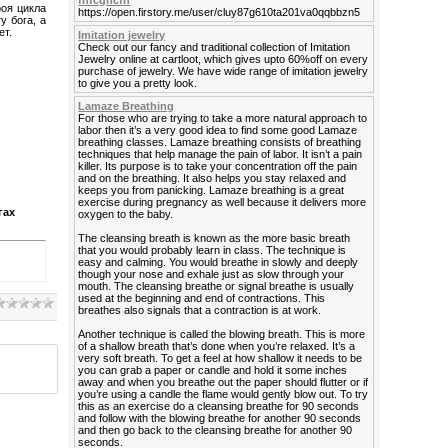
fhfcghcfh
роя цикла
https://open.firstory.me/user/cluy87g610ta201va0qqbbzn5
у бога, а
ет.
Imitation jewelry
Check out our fancy and traditional collection of Imitation
Jewelry online at cartloot, which gives upto 60%off on every
purchase of jewelry. We have wide range of imitation jewelry
to give you a pretty look.
Lamaze Breathing
For those who are trying to take a more natural approach to
labor then it’s a very good idea to find some good Lamaze
breathing classes. Lamaze breathing consists of breathing
techniques that help manage the pain of labor. It isn’t a pain
killer. Its purpose is to take your concentration off the pain
and on the breathing. It also helps you stay relaxed and
keeps you from panicking. Lamaze breathing is a great
exercise during pregnancy as well because it delivers more
гах
oxygen to the baby.
The cleansing breath is known as the more basic breath
that you would probably learn in class. The technique is
easy and calming. You would breathe in slowly and deeply
though your nose and exhale just as slow through your
mouth. The cleansing breathe or signal breathe is usually
used at the beginning and end of contractions. This
breathes also signals that a contraction is at work.
Another technique is called the blowing breath. This is more
of a shallow breath that’s done when you’re relaxed. It’s a
very soft breath. To get a feel at how shallow it needs to be
you can grab a paper or candle and hold it some inches
away and when you breathe out the paper should flutter or if
you’re using a candle the flame would gently blow out. To try
this as an exercise do a cleansing breathe for 90 seconds
and follow with the blowing breathe for another 90 seconds
and then go back to the cleansing breathe for another 90
seconds.