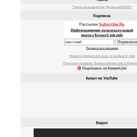
Твиты пользователя @popoval300353
Подписка
Рассылки
Subscribe.Ru
Информационно развлекательный
портал KeeperLink.info
Подписаться письмом
Новости KeeperLink.ucoz.ru на Ваш E-mail
Посетите профиль Пинера KeeperLink в Pintere
Подпишись на KeeperLink
Канал на YouTube
Видео