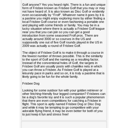
Golf anyone? Yes you heard right. There is a fun and unique
form of Frisbee known as Frisbee Golf that you may or may
not have heard of. It is also known as Disc Golf or evidently
even occasionally by “Frolf”. Whatever name it goes by it is
a pastime you might enjoy exploring more by either finding a
local Frisbee Golf course or even fashioning a portable one
and playing with some friends or family. You may be in a
lucky situation where there is actually a Frisbee Golf league
near you that you can join so you can get a good
introduction from some seasoned Frolf pros. There are
actually around 3000 or so courses in the US and
supposedly one out of five Golf rounds played in the US in
2009 was actually a round of Frisbee Golf.
The object of Frisbee Golf is to make it through a course in
the fewest number of throws possible. This is the similarity
to the sport of Golf and the naming as a resulting factor.
Instead of the conventional holes of Golf, the targets in
Frisbee Golf are usually posts with chainlike nets in which
you can throw a Frisbee. As Frisbee Golf is played at a
leisurely pace in parks and so on, it is truly a pastime that is
likely going to be fun for the whole family.
Frisbee Dog
Looking for some outdoor fun with your golden retriever or
other fetching-friendly four legged companion? Frisbees can
be a dog’s favorite toy and it is such a popular phenomenon
that there are even competitions for catching a Frisbee in
flight. This sport is aptly named Frisbee Dog or Disc Dog
and while it may be tempting to go competitive with your
adorable flying friend, it may be even better for both of you
to just keep it fun and stress free!