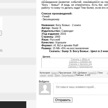
неожиданное развитие событий, свалившееся на ге
"Богу - божье". И ведь не отвертитесь. Есть бог, нет
работу-то кому-то делать надо! Тем более, если его н
Список произведений:
-Гений
-Эволюционер
Название:
Богу Божье - 2 книги
Автор:
Эшер Э.
Издательство:
Самиздат
}
Год издания:
2015
Страниц:
1900
Язык:
Русский
Качество:
Хорошее
Формат:
rtf, fb2 в архиве RaR
Размер:
15 Mb +5% на востановление
st.
Скачать: Эшер Э. Богу Божье . Цикл в 2 кни
Цитата
Скачать с dfiles.ru
Скачать с turbobit.net
Скачать с bezsms.org
Скачать с junocloud.me
Категория
:
Книги
|
Просмотров
:
216
|
Добавил
:
Ivan015
|
Теги
:
сказку
,
героя
,
Эшер
,
Попаданцев
|
Рейтинг
:
0.0
/
0
Войдите:
Отправить