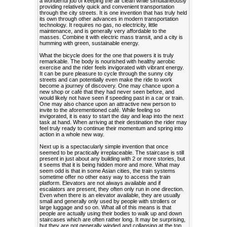
a wonderful job of keeping the air clean while simultaneously
providing relatively quick and convenient transportation
through the city streets. It is one invention that has truly held
its own through other advances in modern transportation
technology. It requires no gas, no electricity, little
maintenance, and is generally very affordable to the
masses. Combine it with electric mass transit, and a city is
humming with green, sustainable energy.
What the bicycle does for the one that powers it is truly
remarkable. The body is nourished with healthy aerobic
exercise and the rider feels invigorated with vibrant energy.
It can be pure pleasure to cycle through the sunny city
streets and can potentially even make the ride to work
become a journey of discovery. One may chance upon a
new shop or café that they had never seen before, and
would likely not have seen if speeding past in a car or train.
One may also chance upon an attractive new person to
invite to the aforementioned café. While feeling so
invigorated, it is easy to start the day and leap into the next
task at hand. When arriving at their destination the rider may
feel truly ready to continue their momentum and spring into
action in a whole new way.
Next up is a spectacularly simple invention that once
seemed to be practically irreplaceable. The staircase is still
present in just about any building with 2 or more stories, but
it seems that it is being hidden more and more. What may
seem odd is that in some Asian cities, the train systems
sometime offer no other easy way to access the train
platform. Elevators are not always available and if
escalators are present, they often only run in one direction.
Even when there is an elevator available, they are usually
small and generally only used by people with strollers or
large luggage and so on. What all of this means is that
people are actually using their bodies to walk up and down
staircases which are often rather long. It may be surprising,
but they are not generally winded and collapsing at the top,