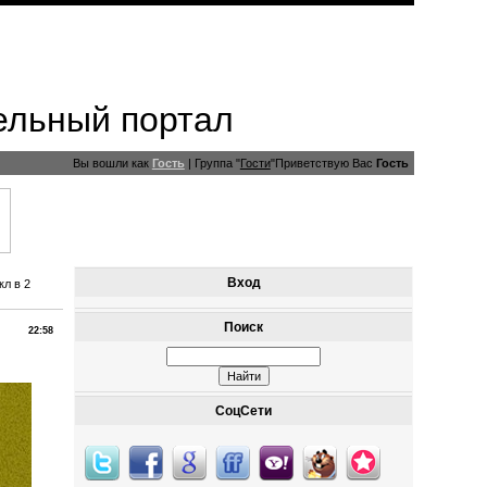
ельный портал
Вы вошли как
Гость
|
Группа
"
Гости
"
Приветствую Вас
Гость
Вход
кл в 2
Поиск
22:58
СоцСети