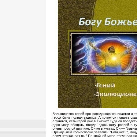
Большинство серий про попаданцев начинается с то
героя была полная задница. А потом он попал в сказ
случится, если герой уже в сказке? Куда он попадет?
одно могу обещать твердо: здесь нету роялей в к
очень простой причине. Он не в кустах. Он — Главны
Прежде чем громогласно заявлять "Бога нет! ", под
вдруг это как раз вы? По крайней мере, тогда вас н