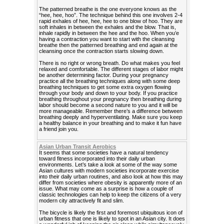
The patterned breathe is the one everyone knows as the
“hee, hee, hoo”. The technique behind this one involves 2-4
rapid exhales of hee, hee, hee to one blow of hoo. They are
soft inhales in between the exhales and the blow. That is,
inhale rapidly in between the hee and the hoo. When you’e
having a contraction you want to start with the cleansing
breathe then the patterned breathing and end again at the
cleansing once the contraction starts slowing down.
There is no right or wrong breath. Do what makes you feel
relaxed and comfortable. The different stages of labor might
be another determining factor. During your pregnancy
practice all the breathing techniques along with some deep
breathing techniques to get some extra oxygen flowing
through your body and down to your body. If you practice
breathing throughout your pregnancy then breathing during
labor should become a second nature to you and it will be
more manageable. Remember there’s a difference between
breathing deeply and hyperventilating. Make sure you keep
a healthy balance in your breathing and to make it fun have
a friend join you.
Asian Urban Transit Aerobics
It seems that some societies have a natural tendency
toward fitness incorporated into their daily urban
environments. Let’s take a look at some of the way some
Asian cultures with modern societies incorporate exercise
into their daily urban routines, and also look at how this may
differ from societies where obesity is apparently more of an
issue. What may come as a surprise is how a couple of
classic technologies can help to keep the citizens of a very
modern city attractively fit and slim.
The bicycle is likely the first and foremost ubiquitous icon of
urban fitness that one is likely to spot in an Asian city. It does