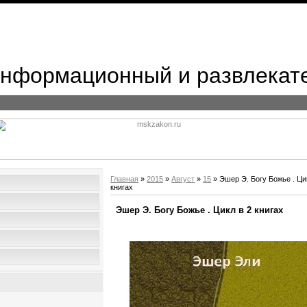
 Информационный и развлекат
Главная
»
2015
»
Август
»
15
» Эшер Э. Богу Божье . Ци
книгах
Эшер Э. Богу Божье . Цикл в 2 книгах