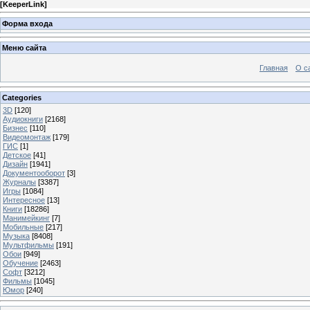
[
KeeperLink
]
Форма входа
Меню сайта
Главная
О с
Categories
3D
[120]
Аудиокниги
[2168]
Бизнес
[110]
Видеомонтаж
[179]
ГИС
[1]
Детское
[41]
Дизайн
[1941]
Документооборот
[3]
Журналы
[3387]
Игры
[1084]
Интересное
[13]
Книги
[18286]
Манимейкинг
[7]
Мобильные
[217]
Музыка
[8408]
Мультфильмы
[191]
Обои
[949]
Обучение
[2463]
Софт
[3212]
Фильмы
[1045]
Юмор
[240]