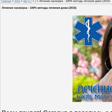
Главная
»
2015
»
Август
»
4
» Лечение насморка - 100% методы лечения дома (2015)
Лечение насморка - 100% методы лечения дома (2015)