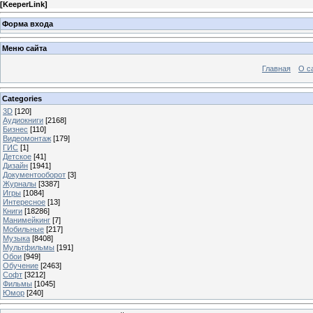
[
KeeperLink
]
Форма входа
Меню сайта
Главная
О с
Categories
3D
[120]
Аудиокниги
[2168]
Бизнес
[110]
Видеомонтаж
[179]
ГИС
[1]
Детское
[41]
Дизайн
[1941]
Документооборот
[3]
Журналы
[3387]
Игры
[1084]
Интересное
[13]
Книги
[18286]
Манимейкинг
[7]
Мобильные
[217]
Музыка
[8408]
Мультфильмы
[191]
Обои
[949]
Обучение
[2463]
Софт
[3212]
Фильмы
[1045]
Юмор
[240]