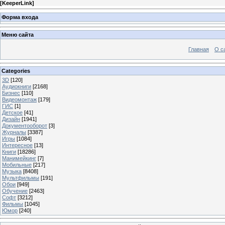
[
KeeperLink
]
Форма входа
Меню сайта
Главная
О с
Categories
3D
[120]
Аудиокниги
[2168]
Бизнес
[110]
Видеомонтаж
[179]
ГИС
[1]
Детское
[41]
Дизайн
[1941]
Документооборот
[3]
Журналы
[3387]
Игры
[1084]
Интересное
[13]
Книги
[18286]
Манимейкинг
[7]
Мобильные
[217]
Музыка
[8408]
Мультфильмы
[191]
Обои
[949]
Обучение
[2463]
Софт
[3212]
Фильмы
[1045]
Юмор
[240]