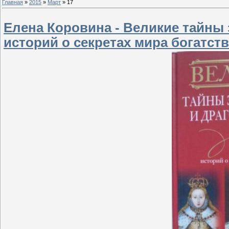
Главная
»
2015
»
Март
»
17
Елена Коровина - Великие тайны з
историй о секретах мира богатств