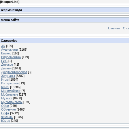
[
KeeperLink
]
Форма входа
Меню сайта
Главная
О с
Categories
3D
[120]
Аудиокниги
[2168]
Бизнес
[110]
Видеомонтаж
[179]
ГИС
[1]
Детское
[41]
Дизайн
[1941]
Документооборот
[3]
Журналы
[3387]
Игры
[1084]
Интересное
[13]
Книги
[18286]
Манимейкинг
[7]
Мобильные
[217]
Музыка
[8408]
Мультфильмы
[191]
Обои
[949]
Обучение
[2463]
Софт
[3212]
Фильмы
[1045]
Юмор
[240]