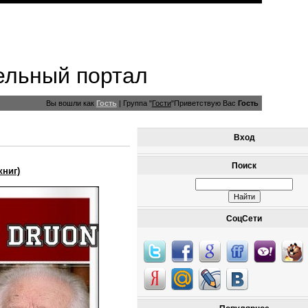
ельный портал
Вы вошли как
Гость
|
Группа
"
Гости
"
Приветствую Вас
Гость
Вход
Поиск
книг)
СоцСети