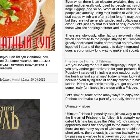
Even when there is an elevator available, they ar
small and generally only used by people with strol
large luggage and so on. What all of this means is
people are actually using their bodies to walk up
staircases which are often rather long. It may be 
but they are not generally winded and collapsing a
either. Let’s just say that this sort of daily exercis
those who are seeking a firmer and smaller behin
There are, obviously, other factors involved in the
which contribute to the people staying fit. Combin
greatly decreased intake of red meat so prevalen
ingested in parts of the west, this daily integrated
goes a surprisingly long way to make a fit society
диционное блюдо Испании. Как
тся большое количество свежих
Frisbee for Fun and Fitness
а может немного видоизменять
Are you looking for a fun and intriguingly unique s
очтения.
you stay and/or get motivated for your personal f
Possibly interested in finding a nice outdoor activi
the fresh air and sunshine? Today is your lucky 
because your flying disc of healthy fitness fun has
Добавил:
Hottei
|
Дата:
20.04.2015
landed. Here is an article to help you get on your
some really fun fitness in the sun with a Frisbee.
Let’s look at some of the many ways to enjoy the
Frisbee and make it a part of your daily fitness ro
Ultimate Frisbee
Ultimate Frisbee is possibly the ultimate way to tr
the fine art of Frisbee to its fullest. It is actually 
called Ultimate because the Wham-O toy compa
apparently holds the copyright to the name of Fri
there are too many styles of Ultimate to be able to 
short article, the synopsis is that you basically sc
by passing a Frisbee to a player on your team wh