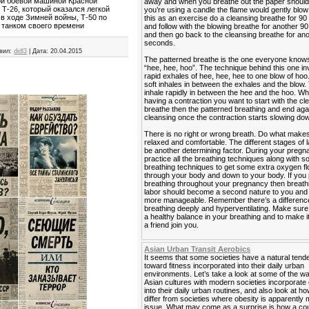
ой боевой машиной Красной
away and when you breathe out the paper should fl
Т-26, который оказался легкой
you’re using a candle the flame would gently blow 
в ходе Зимней войны, Т-50 по
this as an exercise do a cleansing breathe for 9
 танком своего времени
and follow with the blowing breathe for another 
and then go back to the cleansing breathe for an
seconds.
вил:
didl3
|
Дата:
20.04.2015
The patterned breathe is the one everyone know
“hee, hee, hoo”. The technique behind this one in
rapid exhales of hee, hee, hee to one blow of hoo
soft inhales in between the exhales and the blow. 
inhale rapidly in between the hee and the hoo. W
having a contraction you want to start with the cl
breathe then the patterned breathing and end agai
cleansing once the contraction starts slowing do
There is no right or wrong breath. Do what makes
relaxed and comfortable. The different stages of 
be another determining factor. During your preg
practice all the breathing techniques along with 
breathing techniques to get some extra oxygen f
through your body and down to your body. If you 
breathing throughout your pregnancy then breath
labor should become a second nature to you and it
more manageable. Remember there’s a differen
breathing deeply and hyperventilating. Make sur
a healthy balance in your breathing and to make i
a friend join you.
Asian Urban Transit Aerobics
It seems that some societies have a natural ten
toward fitness incorporated into their daily urban
environments. Let’s take a look at some of the 
Asian cultures with modern societies incorporate
into their daily urban routines, and also look at h
differ from societies where obesity is apparently 
issue. What may come as a surprise is how a cou