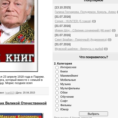
Популярное
[13.10.2015]
Галина Гончарова. Полудемон. Король. Алекс
[31.07.2016]
Серия - HUNTER (5 томов)
(
0
)
[31.07.2016]
Ирвин Шоу - Сборник сочинений (46 книг)
(
0
)
[31.07.2016]
[
А
Смит Брайан - Порочный (Аудиокнига)
(
0
)
[31.07.2016]
Мужской шаблон - Вернусь с рыбой
(
0
)
Что понравилось?
2. Категория
Интересное
Книги
Манимейкинг
я 23 апреля 1918 года в Париже.
Мобильные
рга, который вместе с семьей в
ццу. Морис позднее взял
Музыка
Мультфильмы
Обои
вил:
Ivan015
|
Дата:
20.04.2015
Обучение
Софт
анк Великой Отечественной
Фильмы
Юмор
Результаты
|
Архив опросов