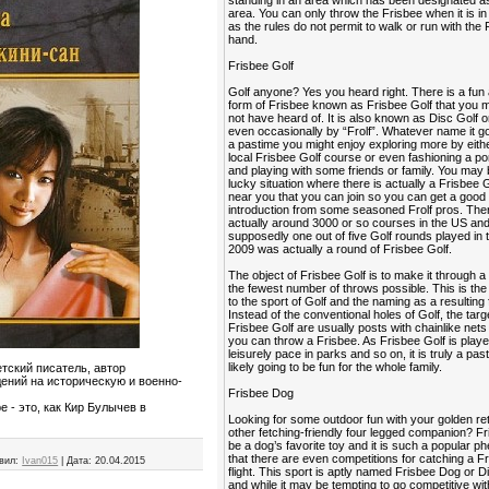
standing in an area which has been designated as
area. You can only throw the Frisbee when it is i
as the rules do not permit to walk or run with the 
hand.
Frisbee Golf
Golf anyone? Yes you heard right. There is a fun
form of Frisbee known as Frisbee Golf that you
not have heard of. It is also known as Disc Golf o
even occasionally by “Frolf”. Whatever name it go
a pastime you might enjoy exploring more by eithe
local Frisbee Golf course or even fashioning a po
and playing with some friends or family. You may 
lucky situation where there is actually a Frisbee 
near you that you can join so you can get a good
introduction from some seasoned Frolf pros. The
actually around 3000 or so courses in the US an
supposedly one out of five Golf rounds played in 
2009 was actually a round of Frisbee Golf.
The object of Frisbee Golf is to make it through a
the fewest number of throws possible. This is the 
to the sport of Golf and the naming as a resulting 
Instead of the conventional holes of Golf, the targ
Frisbee Golf are usually posts with chainlike nets
you can throw a Frisbee. As Frisbee Golf is playe
leisurely pace in parks and so on, it is truly a past
likely going to be fun for the whole family.
етский писатель, автор
ений на историческую и военно-
Frisbee Dog
 - это, как Кир Булычев в
Looking for some outdoor fun with your golden ret
other fetching-friendly four legged companion? F
be a dog’s favorite toy and it is such a popular
that there are even competitions for catching a Fr
вил:
Ivan015
|
Дата:
20.04.2015
flight. This sport is aptly named Frisbee Dog or 
and while it may be tempting to go competitive wi