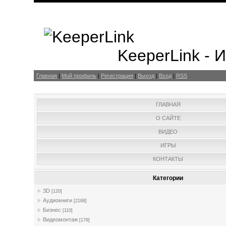
KeeperLink -
Главная
|
Мой профиль
|
Регистрация
|
Выход
|
Вход
|
RSS
ГЛАВНАЯ
О САЙТЕ
ВИДЕО
ИГРЫ
КОНТАКТЫ
Категории
3D
[120]
Аудиокниги
[2168]
Бизнес
[110]
Видеомонтаж
[179]