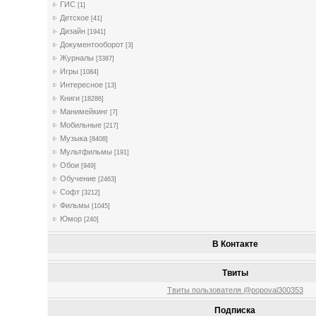
ГИС
[1]
Детское
[41]
Дизайн
[1941]
Документооборот
[3]
Журналы
[3387]
Игры
[1084]
Интересное
[13]
Книги
[18286]
Манимейкинг
[7]
Мобильные
[217]
Музыка
[8408]
Мультфильмы
[191]
Обои
[949]
Обучение
[2463]
Софт
[3212]
Фильмы
[1045]
Юмор
[240]
В Контакте
Твиты
Твиты пользователя @popoval300353
Подписка