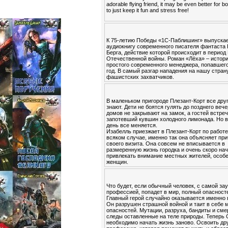
adorable flying friend, it may be even better for b
to just keep it fun and stress free!
К 75-летию Победы «1С-Паблишинг» выпуска
аудиокнигу современного писателя фантаста
Берга, действие которой происходит в период
Отечественной войны. Роман «Лёха» – истор
простого современного менеджера, попавшего
год. В самый разгар нападения на нашу стран
фашистских захватчиков.
В маленьком пригороде Плезант-Корт все друг
знают. Дети не боятся гулять до позднего вече
домов не закрывают на замок, а гостей встре
запотевший кувшин холодного лимонада. Но в
день все меняется.
Изабелль приезжает в Плезант-Корт по работе
всяком случае, именно так она объясняет пр
своего визита. Она совсем не вписывается в
размеренную жизнь городка и очень скоро на
привлекать внимание местных жителей, особ
женщин.
Что будет, если обычный человек, с самой за
профессией, попадет в мир, полный опасност
Главный герой случайно оказывается именно 
Он разрушен страшной войной и таит в себе 
опасностей. Мутации, разруха, бандиты и см
следы оставленные на теле природы. Теперь
необходимо начать жизнь заново. Освоить др