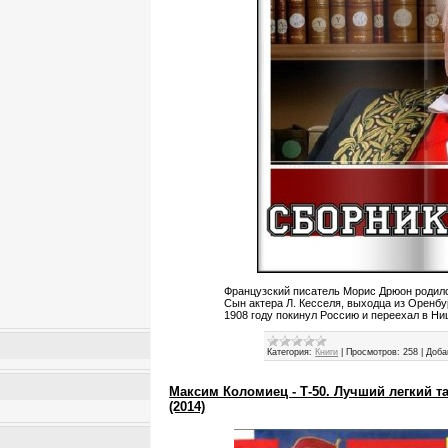
Французский писатель Морис Дрюон родилс
Сын актера Л. Кесселя, выходца из Оренбу
1908 году покинул Россию и переехал в Ни
Категория:
Книги
|
Просмотров:
258
|
Доба
Максим Коломиец - Т-50. Лучший легкий т
(2014)