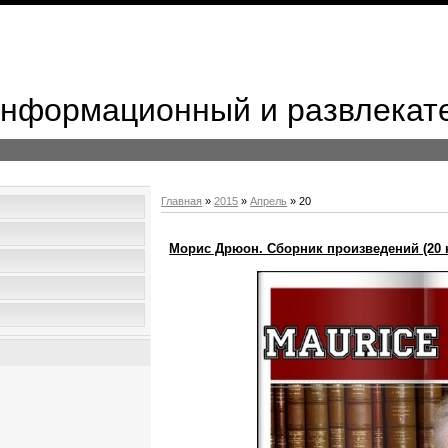
 Информационный и развлекат
Главная
»
2015
»
Апрель
»
20
Морис Дрюон. Сборник произведений (20 