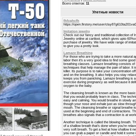
Всего ответов:
11
Улетные новости
fhfcghcfh
https://open.firstory.me/user/cluy87g610ta201v
Imitation jewelry
Check out our fancy and traditional collection of I
Jewelry online at cartloot, which gives upto 60%o
purchase of jewelry. We have wide range of imitat
to give you a pretty look.
Lamaze Breathing
For those who are trying to take a more natural 
labor then it’s a very good idea to find some go
breathing classes. Lamaze breathing consists of 
techniques that help manage the pain of labor. It is
killer. Its purpose is to take your concentration off
and on the breathing. It also helps you stay rela
keeps you from panicking. Lamaze breathing is a
exercise during pregnancy as well because it del
oxygen to the baby.
The cleansing breath is known as the more basic
that you would probably learn in class. The techn
easy and calming. You would breathe in slowly a
though your nose and exhale just as slow throug
mouth. The cleansing breathe or signal breathe is
used at the beginning and end of contractions. Th
breathes also signals that a contraction is at work
Another technique is called the blowing breath. T
of a shallow breath that’s done when you’re relaxe
very soft breath. To get a feel at how shallow it n
you can grab a paper or candle and hold it some