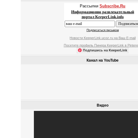
Рассылки
Subscribe.Ru
Информационно развлекательный
портал KeeperLink.info
Подписаться письмом
Новости KeeperLink.ucoz.ru на Ваш E-mail
Посетите профиль Пинера KeeperLink в Pintere
Подпишись на KeeperLink
Канал на YouTube
Видео