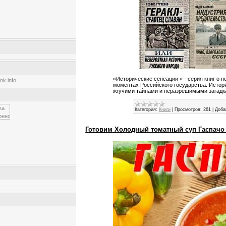
«Исторические сенсации » - серия книг о 
k.info
моментах Российского государства. Истор
жгучими тайнами и неразрешимыми загадк
Категория:
Книги
|
Просмотров:
261
|
Доба
Готовим Холодный томатный суп Гаспачо 