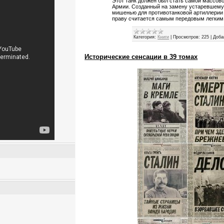
Этот танк должен был стать самой массов
Армии. Созданный на замену устаревшему 
мишенью для противотанковой артиллерии 
праву считается самым передовым легким
Категория:
Книги
|
Просмотров:
225
|
Доба
Исторические сенсации в 39 томах