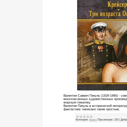
Валентин Саввич Пикуль (1928-1990) - сов
многочисленных художественных произвед
морскую тематику.
Валентин Пикуль в исторической литературе
фантастике: написано таким простым,
Категория:
Книги
|
Просмотров:
233
|
Доба