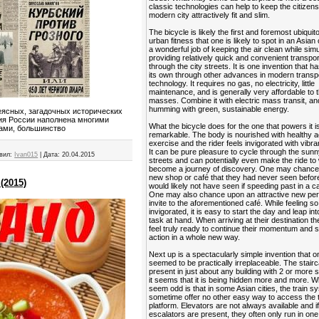
classic technologies can help to keep the citizens
modern city attractively fit and slim.
The bicycle is likely the first and foremost ubiquit
urban fitness that one is likely to spot in an Asian 
a wonderful job of keeping the air clean while sim
providing relatively quick and convenient transpor
through the city streets. It is one invention that ha
its own through other advances in modern transp
technology. It requires no gas, no electricity, little
maintenance, and is generally very affordable to 
masses. Combine it with electric mass transit, and
humming with green, sustainable energy.
неясных, загадочных исторических
ия России наполнена многими
What the bicycle does for the one that powers it is
ами, большинство
remarkable. The body is nourished with healthy a
exercise and the rider feels invigorated with vibra
It can be pure pleasure to cycle through the sunn
вил:
Ivan015
|
Дата:
20.04.2015
streets and can potentially even make the ride to
become a journey of discovery. One may chance
new shop or café that they had never seen befor
(2015)
would likely not have seen if speeding past in a ca
One may also chance upon an attractive new per
invite to the aforementioned café. While feeling so
invigorated, it is easy to start the day and leap in
task at hand. When arriving at their destination t
feel truly ready to continue their momentum and s
action in a whole new way.
Next up is a spectacularly simple invention that 
seemed to be practically irreplaceable. The stairca
present in just about any building with 2 or more s
it seems that it is being hidden more and more. 
seem odd is that in some Asian cities, the train 
sometime offer no other easy way to access the t
platform. Elevators are not always available and i
escalators are present, they often only run in one 