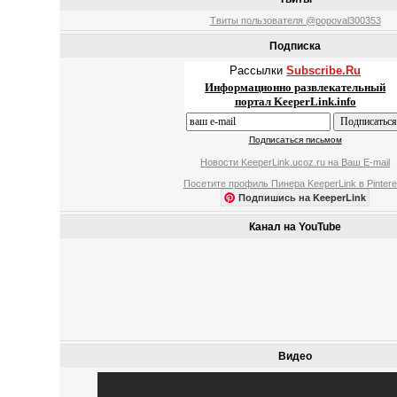
Твиты пользователя @popoval300353
Подписка
Рассылки
Subscribe.Ru
Информационно развлекательный
портал KeeperLink.info
Подписаться письмом
Новости KeeperLink.ucoz.ru на Ваш E-mail
Посетите профиль Пинера KeeperLink в Pintere
Подпишись на KeeperLink
Канал на YouTube
Видео