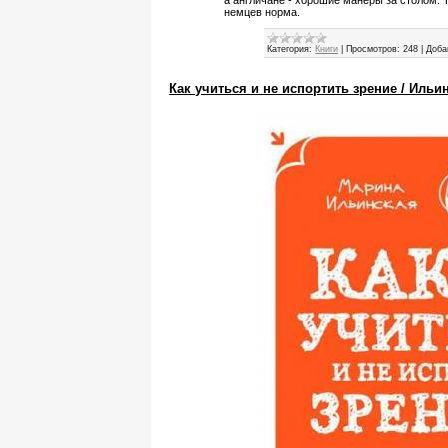
а англичане - хорошие манеры за столом. То
немцев норма.
Категория:
Книги
|
Просмотров:
248
|
Доба
Как учиться и не испортить зрение / Ильи