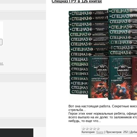
Спецназ ГРУ в 126 книгах
st.
Вот она настоящая работа. Секретные мисс
стрельба…
Герои этих книг нормальные ребята, офице
всего выпало на их долю: то заложников кто
нибудь, то еще что...
Категория:
Книги
|
Просмотров:
252
|
Доба