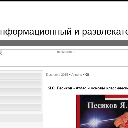
 Информационный и развлекат
Главная
»
2015
»
Апрель
»
08
Я.С. Песиков - Атлас и основы классическо