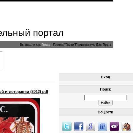
ельный портал
Вы вошли как
Гость
|
Группа
"
Гости
"
Приветствую Вас
Гость
Вход
Поиск
й иглотерапии (2012) pdf
СоцСети