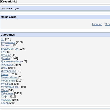
[
KeeperLink
]
Форма входа
Меню сайта
Главная
О с
Categories
3D
[120]
Аудиокниги
[2168]
Бизнес
[110]
Видеомонтаж
[179]
ГИС
[1]
Детское
[41]
Дизайн
[1941]
Документооборот
[3]
Журналы
[3387]
Игры
[1084]
Интересное
[13]
Книги
[18286]
Манимейкинг
[7]
Мобильные
[217]
Музыка
[8408]
Мультфильмы
[191]
Обои
[949]
Обучение
[2463]
Софт
[3212]
Фильмы
[1045]
Юмор
[240]