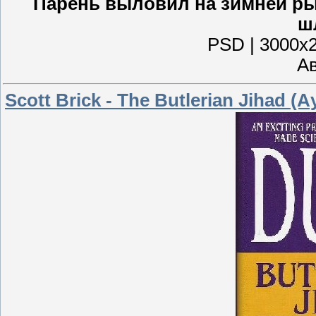
Парень выловил на зимней р
ш
PSD | 3000x2
Ав
Scott Brick - The Butlerian Jihad (