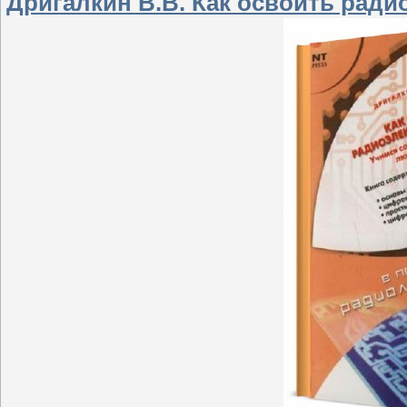
Дригалкин В.В. Как освоить ради