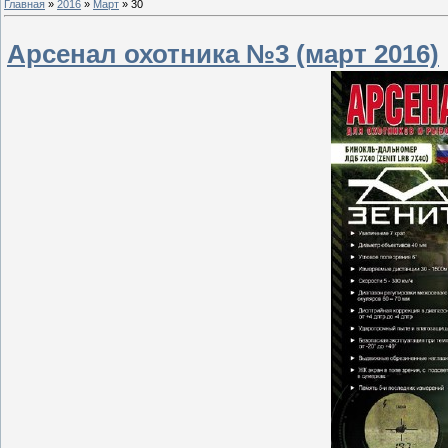
Главная
»
2016
»
Март
»
30
Арсенал охотника №3 (март 2016)