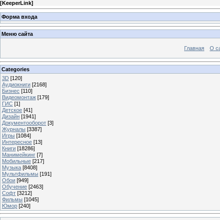
[
KeeperLink
]
Форма входа
Меню сайта
Главная
О с
Categories
3D
[120]
Аудиокниги
[2168]
Бизнес
[110]
Видеомонтаж
[179]
ГИС
[1]
Детское
[41]
Дизайн
[1941]
Документооборот
[3]
Журналы
[3387]
Игры
[1084]
Интересное
[13]
Книги
[18286]
Манимейкинг
[7]
Мобильные
[217]
Музыка
[8408]
Мультфильмы
[191]
Обои
[949]
Обучение
[2463]
Софт
[3212]
Фильмы
[1045]
Юмор
[240]