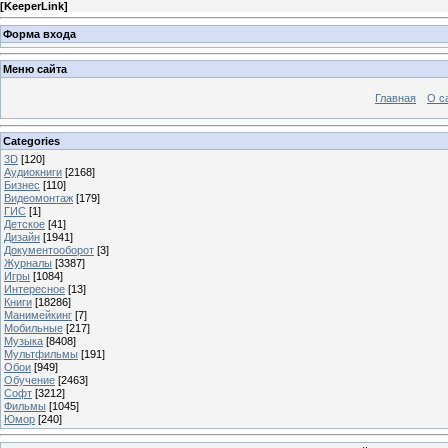
[
KeeperLink
]
Форма входа
Меню сайта
Главная
О с
Categories
3D
[120]
Аудиокниги
[2168]
Бизнес
[110]
Видеомонтаж
[179]
ГИС
[1]
Детское
[41]
Дизайн
[1941]
Документооборот
[3]
Журналы
[3387]
Игры
[1084]
Интересное
[13]
Книги
[18286]
Манимейкинг
[7]
Мобильные
[217]
Музыка
[8408]
Мультфильмы
[191]
Обои
[949]
Обучение
[2463]
Софт
[3212]
Фильмы
[1045]
Юмор
[240]