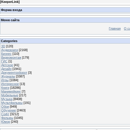
[
KeeperLink
]
Форма входа
Меню сайта
Главная
О с
Categories
3D
[120]
Аудиокниги
[2168]
Бизнес
[110]
Видеомонтаж
[179]
ГИС
[1]
Детское
[41]
Дизайн
[1941]
Документооборот
[3]
Журналы
[3387]
Игры
[1084]
Интересное
[13]
Книги
[18286]
Манимейкинг
[7]
Мобильные
[217]
Музыка
[8408]
Мультфильмы
[191]
Обои
[949]
Обучение
[2463]
Софт
[3212]
Фильмы
[1045]
Юмор
[240]