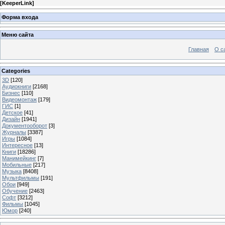
[
KeeperLink
]
Форма входа
Меню сайта
Главная
О с
Categories
3D
[120]
Аудиокниги
[2168]
Бизнес
[110]
Видеомонтаж
[179]
ГИС
[1]
Детское
[41]
Дизайн
[1941]
Документооборот
[3]
Журналы
[3387]
Игры
[1084]
Интересное
[13]
Книги
[18286]
Манимейкинг
[7]
Мобильные
[217]
Музыка
[8408]
Мультфильмы
[191]
Обои
[949]
Обучение
[2463]
Софт
[3212]
Фильмы
[1045]
Юмор
[240]