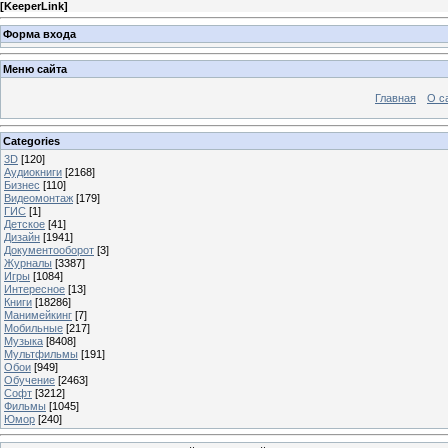
[
KeeperLink
]
Форма входа
Меню сайта
Главная
О с
Categories
3D
[120]
Аудиокниги
[2168]
Бизнес
[110]
Видеомонтаж
[179]
ГИС
[1]
Детское
[41]
Дизайн
[1941]
Документооборот
[3]
Журналы
[3387]
Игры
[1084]
Интересное
[13]
Книги
[18286]
Манимейкинг
[7]
Мобильные
[217]
Музыка
[8408]
Мультфильмы
[191]
Обои
[949]
Обучение
[2463]
Софт
[3212]
Фильмы
[1045]
Юмор
[240]