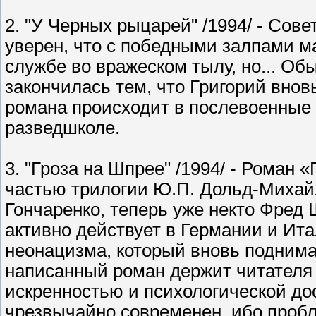
2. "У Черных рыцарей" /1994/ - Сов
уверен, что с победными залпами ма
службе во вражеском тылу, но... Об
закончилась тем, что Григорий вновь
романа происходит в послевоенные 
разведшколе.
3. "Гроза на Шпрее" /1994/ - Роман
частью трилогии Ю.П. Дольд-Михайл
Гончаренко, теперь уже некто Фред
активно действует в Германии и Ит
неонацизма, который вновь поднима
написанный роман держит читателя 
искренностью и психологической до
чрезвычайно современен, ибо пробл