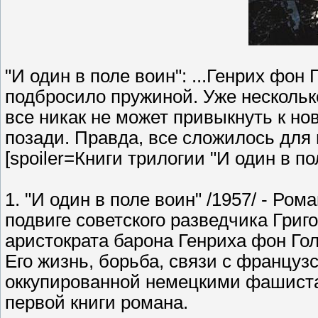
"И один в поле воин": ...Генрих фон 
подбросило пружиной. Уже нескольк
все никак не может привыкнуть к нов
позади. Правда, все сложилось для
[spoiler=Книги трилогии "И один в по
1. "И один в поле воин" /1957/ - Ро
подвиге советского разведчика Григ
аристократа барона Генриха фон Гол
Его жизнь, борьба, связи с француз
оккупированной немецкими фашиста
первой книги романа.