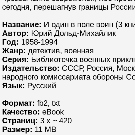
сегодня, перешагнув границы России.[
Название:
И один в поле воин (3 кн
Автор:
Юрий Дольд-Михайлик
Год:
1958-1994
Жанр:
детектив, военная
Серия:
Библиотечка военных прикл
Издательство:
СССР, Россия, Моск
народного комиссариата обороны Со
Язык:
Русский
Формат:
fb2, txt
Качество:
eBook
Страниц:
3 х ~ 420
Размер:
11 MB