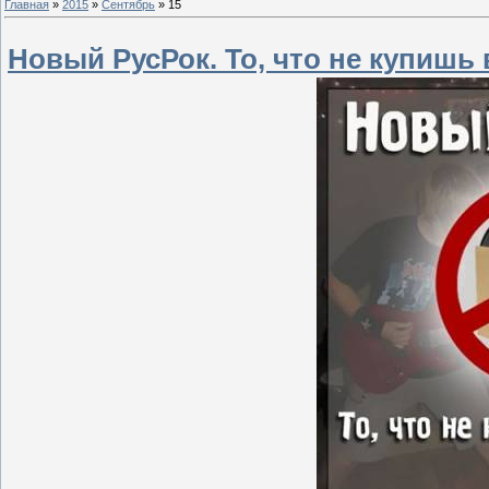
Главная
»
2015
»
Сентябрь
»
15
Новый РусРок. То, что не купишь 