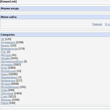
[
KeeperLink
]
Форма входа
Меню сайта
Главная
О с
Categories
3D
[120]
Аудиокниги
[2168]
Бизнес
[110]
Видеомонтаж
[179]
ГИС
[1]
Детское
[41]
Дизайн
[1941]
Документооборот
[3]
Журналы
[3387]
Игры
[1084]
Интересное
[13]
Книги
[18286]
Манимейкинг
[7]
Мобильные
[217]
Музыка
[8408]
Мультфильмы
[191]
Обои
[949]
Обучение
[2463]
Софт
[3212]
Фильмы
[1045]
Юмор
[240]