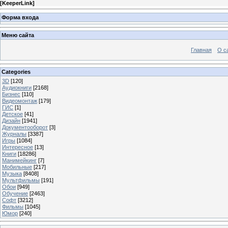
[
KeeperLink
]
Форма входа
Меню сайта
Главная
О с
Categories
3D
[120]
Аудиокниги
[2168]
Бизнес
[110]
Видеомонтаж
[179]
ГИС
[1]
Детское
[41]
Дизайн
[1941]
Документооборот
[3]
Журналы
[3387]
Игры
[1084]
Интересное
[13]
Книги
[18286]
Манимейкинг
[7]
Мобильные
[217]
Музыка
[8408]
Мультфильмы
[191]
Обои
[949]
Обучение
[2463]
Софт
[3212]
Фильмы
[1045]
Юмор
[240]