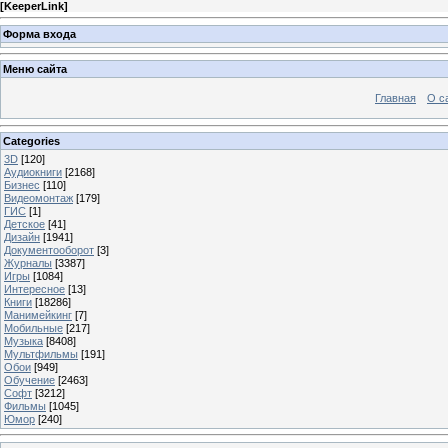
[
KeeperLink
]
Форма входа
Меню сайта
Главная
О с
Categories
3D
[120]
Аудиокниги
[2168]
Бизнес
[110]
Видеомонтаж
[179]
ГИС
[1]
Детское
[41]
Дизайн
[1941]
Документооборот
[3]
Журналы
[3387]
Игры
[1084]
Интересное
[13]
Книги
[18286]
Манимейкинг
[7]
Мобильные
[217]
Музыка
[8408]
Мультфильмы
[191]
Обои
[949]
Обучение
[2463]
Софт
[3212]
Фильмы
[1045]
Юмор
[240]