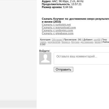
Аудио:
AAC; 96 Kbps, 2 ch, 44 Hz
Продолжительность
: 13.57.21
Размер архива
: 9,44 Gb
Скачать Коучинг по достижению сверх результат
и жизни (2015)
Скачать с turbobit.net
Скачать с wayupload.com
Скачать с unibytes.com
Скачать с gigabase.com
Категория
:
Обучение
|
Просмотров
:
241
|
Добавил
:
zenj68
|
Теги
:
сверх
,
результатов
,
бизнесе
,
Коучинг
,
достижению
,
жизни
|
Рейти
0.0
/
0
Войдите:
Отправить