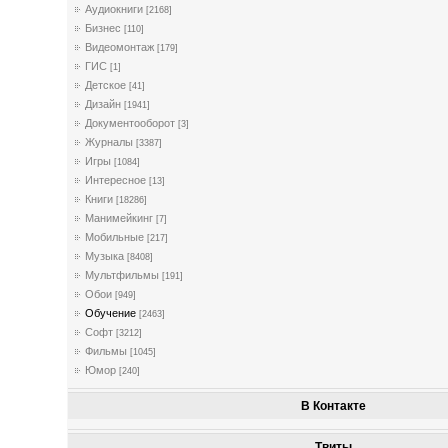
Аудиокниги
[2168]
Бизнес
[110]
Видеомонтаж
[179]
ГИС
[1]
Детское
[41]
Дизайн
[1941]
Документооборот
[3]
Журналы
[3387]
Игры
[1084]
Интересное
[13]
Книги
[18286]
Манимейкинг
[7]
Мобильные
[217]
Музыка
[8408]
Мультфильмы
[191]
Обои
[949]
Обучение
[2463]
Софт
[3212]
Фильмы
[1045]
Юмор
[240]
В Контакте
Твиты