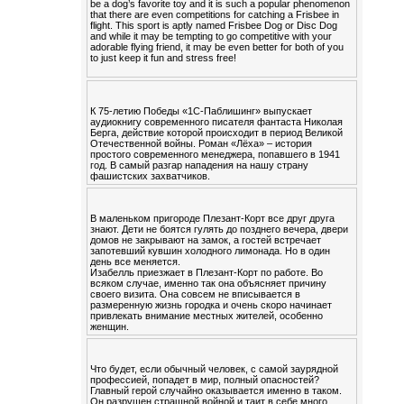
be a dog’s favorite toy and it is such a popular phenomenon
that there are even competitions for catching a Frisbee in
flight. This sport is aptly named Frisbee Dog or Disc Dog
and while it may be tempting to go competitive with your
adorable flying friend, it may be even better for both of you
to just keep it fun and stress free!
К 75-летию Победы «1С-Паблишинг» выпускает
аудиокнигу современного писателя фантаста Николая
Берга, действие которой происходит в период Великой
Отечественной войны. Роман «Лёха» – история
простого современного менеджера, попавшего в 1941
год. В самый разгар нападения на нашу страну
фашистских захватчиков.
В маленьком пригороде Плезант-Корт все друг друга
знают. Дети не боятся гулять до позднего вечера, двери
домов не закрывают на замок, а гостей встречает
запотевший кувшин холодного лимонада. Но в один
день все меняется.
Изабелль приезжает в Плезант-Корт по работе. Во
всяком случае, именно так она объясняет причину
своего визита. Она совсем не вписывается в
размеренную жизнь городка и очень скоро начинает
привлекать внимание местных жителей, особенно
женщин.
Что будет, если обычный человек, с самой заурядной
профессией, попадет в мир, полный опасностей?
Главный герой случайно оказывается именно в таком.
Он разрушен страшной войной и таит в себе много