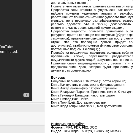
достигать новых высот ;
Поймете, чем отличаются принятые качества от непр
Проработка лени, начнете ощущать лень как собст
найдете причины неделания, апатии и трансфор
работа начнет приносить истинное удовольствие, бу
меньше, но в несколько раз эффективнее, разре
реально сделаете это в жизни) делегировать
выполнять часть своих заданий другим людям ;
Проработка жадности, поймаете правильное ощу
ресурсов, приятные эмоции при покупках (уйдет стра
закончатся), правильные ощущения при поступлении
страх, что это последние деньги, придет сп
достоинство), стабилизируется финансовое состоян
постоянные подъемы и спады) ;
Проработка неудачника, научитесь ощущать себя н
правильном ключе, перестанете раздражать
неудачливости других людей, запустите состояние ро
Принятие своей индивидуальности , своего пути, 
предназначение, дело, которое будет приносить у
деньги и самореализацию ;
Бонусы:
Бонусный вебинар к 1 занятию (1 поток коучинга)
Книга Как пустить в свою жизнь большие деньги
Книга Аакер Дженнифер. Эффект стрекозы
Книга Владимир Тарасов. Принципы жизни. Книга для
Книга Геннадий Балашов. Как стать царем
Книга Ричард Бах. Чайка
Книга Тони Шей. Доставляя счастье
Книга Форд Генри. Моя жизнь, мои достижения
Информация о файле:
Формат:
MP4, PDF, FB2, DOC
Видео
: 1057 Kbps, 25.0 fps, 1280x720; 640x360