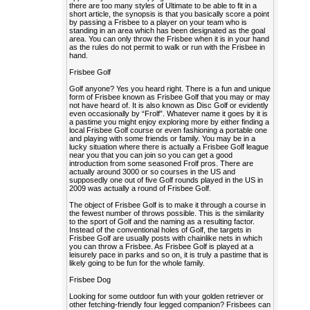
there are too many styles of Ultimate to be able to fit in a
short article, the synopsis is that you basically score a point
by passing a Frisbee to a player on your team who is
standing in an area which has been designated as the goal
area. You can only throw the Frisbee when it is in your hand
as the rules do not permit to walk or run with the Frisbee in
hand.
Frisbee Golf
Golf anyone? Yes you heard right. There is a fun and unique
form of Frisbee known as Frisbee Golf that you may or may
not have heard of. It is also known as Disc Golf or evidently
even occasionally by “Frolf”. Whatever name it goes by it is
a pastime you might enjoy exploring more by either finding a
local Frisbee Golf course or even fashioning a portable one
and playing with some friends or family. You may be in a
lucky situation where there is actually a Frisbee Golf league
near you that you can join so you can get a good
introduction from some seasoned Frolf pros. There are
actually around 3000 or so courses in the US and
supposedly one out of five Golf rounds played in the US in
2009 was actually a round of Frisbee Golf.
The object of Frisbee Golf is to make it through a course in
the fewest number of throws possible. This is the similarity
to the sport of Golf and the naming as a resulting factor.
Instead of the conventional holes of Golf, the targets in
Frisbee Golf are usually posts with chainlike nets in which
you can throw a Frisbee. As Frisbee Golf is played at a
leisurely pace in parks and so on, it is truly a pastime that is
likely going to be fun for the whole family.
Frisbee Dog
Looking for some outdoor fun with your golden retriever or
other fetching-friendly four legged companion? Frisbees can