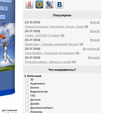
Популярное
[13.10.2015]
[
Книги
]
Галина Гончарова. Полудемон. Король. Алекс
(
0
)
[31.07.2016]
[
Книги
]
Серия - HUNTER (5 томов)
(
0
)
[31.07.2016]
[
Книги
]
Ирвин Шоу - Сборник сочинений (46 книг)
(
0
)
[31.07.2016]
[
Аудиокниги
]
Смит Брайан - Порочный (Аудиокнига)
(
0
)
[31.07.2016]
[
Дизайн
]
Мужской шаблон - Вернусь с рыбой
(
0
)
Что понравилось?
1. Категория
3D
Аудиокниги
Бизнес
Видеомонтаж
ГИС
Детское
Дизайн
Документооборот
достижения
Журналы