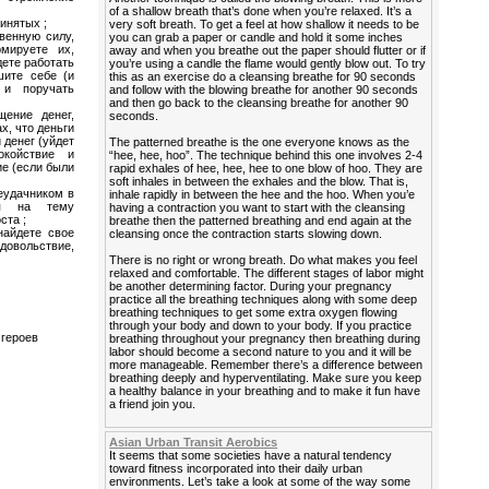
of a shallow breath that’s done when you’re relaxed. It’s a
инятых ;
very soft breath. To get a feel at how shallow it needs to be
венную силу,
you can grab a paper or candle and hold it some inches
мируете их,
away and when you breathe out the paper should flutter or if
дете работать
you’re using a candle the flame would gently blow out. To try
шите себе (и
this as an exercise do a cleansing breathe for 90 seconds
 и поручать
and follow with the blowing breathe for another 90 seconds
and then go back to the cleansing breathe for another 90
щение денег,
seconds.
х, что деньги
 денег (уйдет
The patterned breathe is the one everyone knows as the
окойствие и
“hee, hee, hoo”. The technique behind this one involves 2-4
ие (если были
rapid exhales of hee, hee, hee to one blow of hoo. They are
soft inhales in between the exhales and the blow. That is,
еудачником в
inhale rapidly in between the hee and the hoo. When you’e
ся на тему
having a contraction you want to start with the cleansing
ста ;
breathe then the patterned breathing and end again at the
найдете свое
cleansing once the contraction starts slowing down.
довольствие,
There is no right or wrong breath. Do what makes you feel
relaxed and comfortable. The different stages of labor might
be another determining factor. During your pregnancy
practice all the breathing techniques along with some deep
breathing techniques to get some extra oxygen flowing
through your body and down to your body. If you practice
 героев
breathing throughout your pregnancy then breathing during
labor should become a second nature to you and it will be
more manageable. Remember there’s a difference between
breathing deeply and hyperventilating. Make sure you keep
a healthy balance in your breathing and to make it fun have
a friend join you.
Asian Urban Transit Aerobics
It seems that some societies have a natural tendency
toward fitness incorporated into their daily urban
environments. Let’s take a look at some of the way some