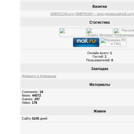
Визитки
EMERCOM.org (ЭМЕРКОМ) – зона чрезвычайной ситу
Статистика
Онлайн всего:
1
Гостей:
1
Пользователей:
0
Закладка
Добавить в Избранное
Материалы
Comments:
18
News:
44072
Games:
297
Video:
178
Живем
Сайту
5245
дней