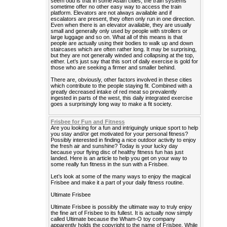
seem odd is that in some Asian cities, the train systems
sometime offer no other easy way to access the train
platform. Elevators are not always available and if
escalators are present, they often only run in one direction.
Even when there is an elevator available, they are usually
small and generally only used by people with strollers or
large luggage and so on. What all of this means is that
people are actually using their bodies to walk up and down
staircases which are often rather long. It may be surprising,
but they are not generally winded and collapsing at the top,
either. Let’s just say that this sort of daily exercise is gold for
those who are seeking a firmer and smaller behind.
There are, obviously, other factors involved in these cities
which contribute to the people staying fit. Combined with a
greatly decreased intake of red meat so prevalently
ingested in parts of the west, this daily integrated exercise
goes a surprisingly long way to make a fit society.
Frisbee for Fun and Fitness
Are you looking for a fun and intriguingly unique sport to help
you stay and/or get motivated for your personal fitness?
Possibly interested in finding a nice outdoor activity to enjoy
the fresh air and sunshine? Today is your lucky day
because your flying disc of healthy fitness fun has just
landed. Here is an article to help you get on your way to
some really fun fitness in the sun with a Frisbee.
Let’s look at some of the many ways to enjoy the magical
Frisbee and make it a part of your daily fitness routine.
Ultimate Frisbee
Ultimate Frisbee is possibly the ultimate way to truly enjoy
the fine art of Frisbee to its fullest. It is actually now simply
called Ultimate because the Wham-O toy company
apparently holds the copyright to the name of Frisbee. While