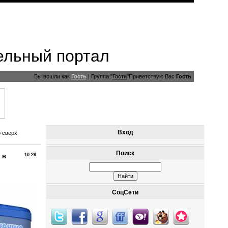
ельный портал
Вы вошли как
Гость
|
Группа
"
Гости
"
Приветствую Вас
Гость
Вход
ю сверх
Поиск
 в
10:26
СоцСети