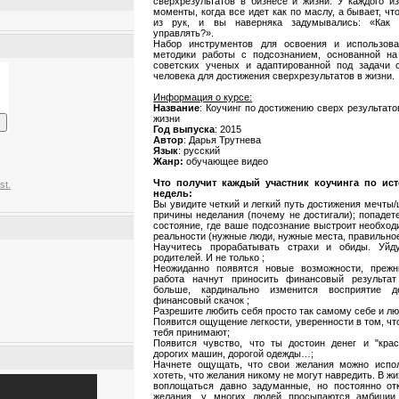
сверхрезультатов в бизнесе и жизни. У каждого и
моменты, когда все идет как по маслу, а бывает, чт
из рук, и вы наверняка задумывались: «Как
управлять?».
Набор инструментов для освоения и использова
методики работы с подсознанием, основанной на
советских ученых и адаптированной под задачи 
человека для достижения сверхрезультатов в жизни.
Информация о курсе:
Название
: Коучинг по достижению сверх результато
жизни
Год выпуска
: 2015
Автор
: Дарья Трутнева
Язык
: русский
Жанр:
обучающее видео
Что получит каждый участник коучинга по ист
st.
недель:
Вы увидите четкий и легкий путь достижения мечты/
причины неделания (почему не достигали); попадет
состояние, где ваше подсознание выстроит необход
реальности (нужные люди, нужные места, правильное
Научитесь прорабатывать страхи и обиды. Уйд
родителей. И не только ;
Неожиданно появятся новые возможности, прежн
работа начнут приносить финансовый результат
больше, кардинально изменится восприятие де
финансовый скачок ;
Разрешите любить себя просто так самому себе и лю
Появится ощущение легкости, уверенности в том, чт
тебя принимают;
Появится чувство, что ты достоин денег и "крас
дорогих машин, дорогой одежды…;
Начнете ощущать, что свои желания можно испо
хотеть, что желания никому не могут навредить. В ж
воплощаться давно задуманные, но постоянно о
желания, у многих людей просыпаются амбиции,