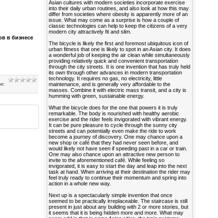
Asian cultures with modern societies incorporate exercise
into their daily urban routines, and also look at how this may
differ from societies where obesity is apparently more of an
issue. What may come as a surprise is how a couple of
classic technologies can help to keep the citizens of a very
modern city attractively fit and slim.
ов в бизнесе
The bicycle is likely the first and foremost ubiquitous icon of
urban fitness that one is likely to spot in an Asian city. It does
a wonderful job of keeping the air clean while simultaneously
providing relatively quick and convenient transportation
through the city streets. It is one invention that has truly held
its own through other advances in modern transportation
technology. It requires no gas, no electricity, little
maintenance, and is generally very affordable to the
нг
:
masses. Combine it with electric mass transit, and a city is
humming with green, sustainable energy.
What the bicycle does for the one that powers it is truly
remarkable. The body is nourished with healthy aerobic
exercise and the rider feels invigorated with vibrant energy.
It can be pure pleasure to cycle through the sunny city
streets and can potentially even make the ride to work
become a journey of discovery. One may chance upon a
new shop or café that they had never seen before, and
would likely not have seen if speeding past in a car or train.
One may also chance upon an attractive new person to
invite to the aforementioned café. While feeling so
invigorated, it is easy to start the day and leap into the next
task at hand. When arriving at their destination the rider may
feel truly ready to continue their momentum and spring into
action in a whole new way.
Next up is a spectacularly simple invention that once
seemed to be practically irreplaceable. The staircase is still
present in just about any building with 2 or more stories, but
it seems that it is being hidden more and more. What may