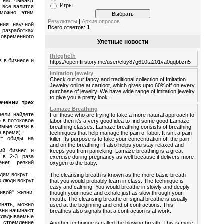
з нас бывают
Игры
о все валится
 можно этим
Результаты
|
Архив опросов
ния научной
Всего ответов:
1
 разработках
современного
Улетные новости
fhfcghcfh
в в бизнесе и
https://open.firstory.me/user/cluy87g610ta201va0qqbbzn5
Imitation jewelry
Check out our fancy and traditional collection of Imitation
Jewelry online at cartloot, which gives upto 60%off on every
purchase of jewelry. We have wide range of imitation jewelry
to give you a pretty look.
ечении трех
Lamaze Breathing
цели; найдете
For those who are trying to take a more natural approach to
е в потоковое
labor then it’s a very good idea to find some good Lamaze
имые связи в
breathing classes. Lamaze breathing consists of breathing
 время) ;
techniques that help manage the pain of labor. It isn’t a pain
ут обиды на
killer. Its purpose is to take your concentration off the pain
and on the breathing. It also helps you stay relaxed and
ий бизнес и
keeps you from panicking. Lamaze breathing is a great
 в 2-3 раза
exercise during pregnancy as well because it delivers more
нег, резкий
oxygen to the baby.
дям вокруг ;
The cleansing breath is known as the more basic breath
о люди вокруг
that you would probably learn in class. The technique is
easy and calming. You would breathe in slowly and deeply
ивой" жизни:
though your nose and exhale just as slow through your
mouth. The cleansing breathe or signal breathe is usually
лнять, можно
used at the beginning and end of contractions. This
изни начинают
breathes also signals that a contraction is at work.
ткладываемые
 стремление
Another technique is called the blowing breath. This is more