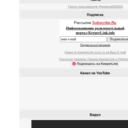
Твиты пользователя @popoval300353
Подписка
Рассылки
Subscribe.Ru
Информационно развлекательный
портал KeeperLink.info
Подписаться письмом
Новости KeeperLink.ucoz.ru на Ваш E-mail
Посетите профиль Пинера KeeperLink в Pintere
Подпишись на KeeperLink
Канал на YouTube
Видео