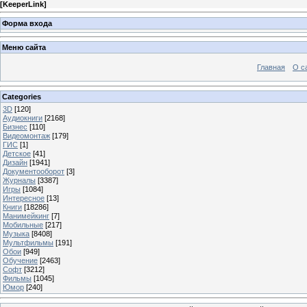
[
KeeperLink
]
Форма входа
Меню сайта
Главная
О с
Categories
3D
[120]
Аудиокниги
[2168]
Бизнес
[110]
Видеомонтаж
[179]
ГИС
[1]
Детское
[41]
Дизайн
[1941]
Документооборот
[3]
Журналы
[3387]
Игры
[1084]
Интересное
[13]
Книги
[18286]
Манимейкинг
[7]
Мобильные
[217]
Музыка
[8408]
Мультфильмы
[191]
Обои
[949]
Обучение
[2463]
Софт
[3212]
Фильмы
[1045]
Юмор
[240]