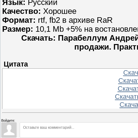
Язык:
Русский
Качество:
Хорошее
Формат:
rtf, fb2 в архиве RaR
Размер:
10,1 Mb +5% на востановле
Скачать: Парабеллум Андрей
продажи. Практ
Цитата
Скача
Скачат
Скачат
Скачать
Скачат
Войдите: