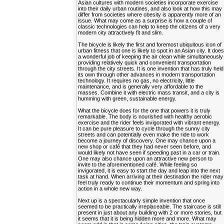
Asian cultures with modern societies incorporate exercise
into their daily urban routines, and also look at how this may
differ from societies where obesity is apparently more of an
issue. What may come as a surprise is how a couple of
classic technologies can help to keep the citizens of a very
modern city attractively fit and slim.
The bicycle is likely the first and foremost ubiquitous icon of
urban fitness that one is likely to spot in an Asian city. It doe
a wonderful job of keeping the air clean while simultaneously
providing relatively quick and convenient transportation
through the city streets. It is one invention that has truly held
its own through other advances in modern transportation
technology. It requires no gas, no electricity, little
maintenance, and is generally very affordable to the
masses. Combine it with electric mass transit, and a city is
humming with green, sustainable energy.
What the bicycle does for the one that powers it is truly
remarkable. The body is nourished with healthy aerobic
exercise and the rider feels invigorated with vibrant energy.
It can be pure pleasure to cycle through the sunny city
streets and can potentially even make the ride to work
become a journey of discovery. One may chance upon a
new shop or café that they had never seen before, and
would likely not have seen if speeding past in a car or train.
One may also chance upon an attractive new person to
invite to the aforementioned café. While feeling so
invigorated, it is easy to start the day and leap into the next
task at hand. When arriving at their destination the rider may
feel truly ready to continue their momentum and spring into
action in a whole new way.
Next up is a spectacularly simple invention that once
seemed to be practically irreplaceable. The staircase is still
present in just about any building with 2 or more stories, but
it seems that it is being hidden more and more. What may