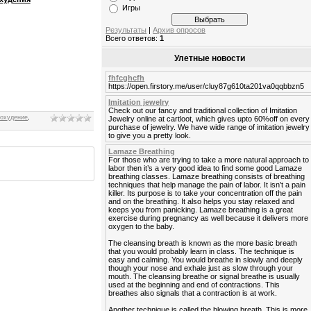
Игры
Результаты
|
Архив опросов
Всего ответов:
1
Улетные новости
fhfcghcfh
https://open.firstory.me/user/cluy87g610ta201va0qqbbzn5
Imitation jewelry
Check out our fancy and traditional collection of Imitation
охудение
,
Jewelry online at cartloot, which gives upto 60%off on every
purchase of jewelry. We have wide range of imitation jewelry
to give you a pretty look.
Lamaze Breathing
For those who are trying to take a more natural approach to
labor then it’s a very good idea to find some good Lamaze
breathing classes. Lamaze breathing consists of breathing
techniques that help manage the pain of labor. It isn’t a pain
killer. Its purpose is to take your concentration off the pain
and on the breathing. It also helps you stay relaxed and
keeps you from panicking. Lamaze breathing is a great
exercise during pregnancy as well because it delivers more
oxygen to the baby.
The cleansing breath is known as the more basic breath
that you would probably learn in class. The technique is
easy and calming. You would breathe in slowly and deeply
though your nose and exhale just as slow through your
mouth. The cleansing breathe or signal breathe is usually
used at the beginning and end of contractions. This
breathes also signals that a contraction is at work.
Another technique is called the blowing breath. This is more