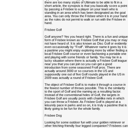
there are too many styles of Ultimate to be able to fit in a
short article, the synopsis is that you basically score a point
by passing a Frisbee to a player on your team who is
standing in an area which has been designated as the goal
area. You can only throw the Frisbee when it is in your hand
as the rules do not permit to walk or run with the Frisbee in
hand.
Frisbee Golf
Golf anyone? Yes you heard right. There is a fun and unique
form of Frisbee known as Frisbee Golf that you may or may
not have heard of. It is also known as Disc Golf or evidently
even occasionally by “Frolf”. Whatever name it goes by it is
a pastime you might enjoy exploring more by either finding a
local Frisbee Golf course or even fashioning a portable one
and playing with some friends or family. You may be in a
lucky situation where there is actually a Frisbee Golf league
near you that you can join so you can get a good
introduction from some seasoned Frolf pros. There are
actually around 3000 or so courses in the US and
supposedly one out of five Golf rounds played in the US in
2009 was actually a round of Frisbee Golf.
The object of Frisbee Golf is to make it through a course in
the fewest number of throws possible. This is the similarity
to the sport of Golf and the naming as a resulting factor.
Instead of the conventional holes of Golf, the targets in
Frisbee Golf are usually posts with chainlike nets in which
you can throw a Frisbee. As Frisbee Golf is played at a
leisurely pace in parks and so on, it is truly a pastime that is
likely going to be fun for the whole family.
Frisbee Dog
Looking for some outdoor fun with your golden retriever or
other fetching-friendly four legged companion? Frisbees can