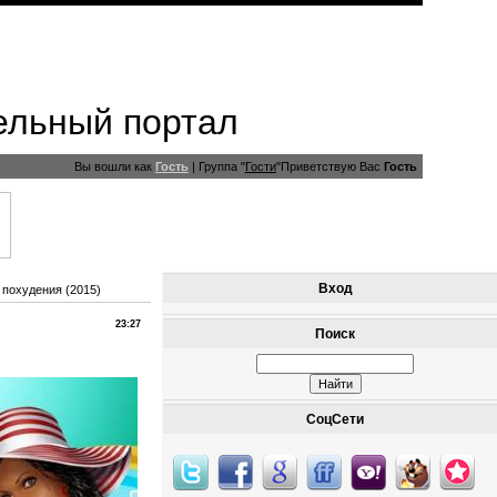
ельный портал
Вы вошли как
Гость
|
Группа
"
Гости
"
Приветствую Вас
Гость
Вход
 похудения (2015)
23:27
Поиск
СоцСети