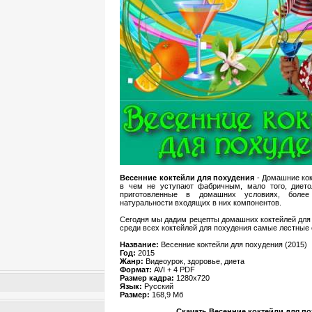
Весенние коктейли для похудения
- Домашние кок
в чем не уступают фабричным, мало того, диетол
приготовленные в домашних условиях, боле
натуральности входящих в них компонентов.
Сегодня мы дадим рецепты домашних коктейлей для
среди всех коктейлей для похудения самые лестные 
Название:
Весенние коктейли для похудения (2015)
Год:
2015
Жанр:
Видеоурок, здоровье, диета
Формат:
AVI + 4 PDF
Размер кадра:
1280х720
Язык:
Русский
Размер:
168,9 Мб
Скачать Весенние коктейли для п