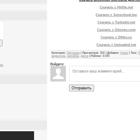
Скачать с Hitfile.net
Скачать с Junocloud.me
Скачать с Turbobit.net
Скачать с Gboxes.com
Скачать с Dfiles.ru
Скачать с Uploaded.net
Категория
:
Обучение
|
Просмотров
:
202
|
Добавил
:
Hottei
|
Теги
:
П
видеоурок
,
коктейли
,
диета
|
Рейтинг
:
0.0
/
0
Войдите:
st.
Отправить