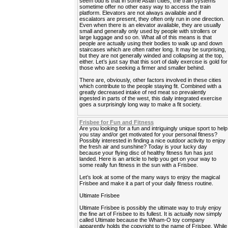
seem odd is that in some Asian cities, the train systems
sometime offer no other easy way to access the train
platform. Elevators are not always available and if
escalators are present, they often only run in one direction.
Even when there is an elevator available, they are usually
small and generally only used by people with strollers or
large luggage and so on. What all of this means is that
people are actually using their bodies to walk up and down
staircases which are often rather long. It may be surprising,
but they are not generally winded and collapsing at the top,
either. Let’s just say that this sort of daily exercise is gold for
those who are seeking a firmer and smaller behind.
There are, obviously, other factors involved in these cities
which contribute to the people staying fit. Combined with a
greatly decreased intake of red meat so prevalently
ingested in parts of the west, this daily integrated exercise
goes a surprisingly long way to make a fit society.
Frisbee for Fun and Fitness
Are you looking for a fun and intriguingly unique sport to help
you stay and/or get motivated for your personal fitness?
Possibly interested in finding a nice outdoor activity to enjoy
the fresh air and sunshine? Today is your lucky day
because your flying disc of healthy fitness fun has just
landed. Here is an article to help you get on your way to
some really fun fitness in the sun with a Frisbee.
Let’s look at some of the many ways to enjoy the magical
Frisbee and make it a part of your daily fitness routine.
Ultimate Frisbee
Ultimate Frisbee is possibly the ultimate way to truly enjoy
the fine art of Frisbee to its fullest. It is actually now simply
called Ultimate because the Wham-O toy company
apparently holds the copyright to the name of Frisbee. While