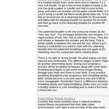
of a shallow breath that’s done when you’re relaxed. It’s a
very soft breath. To get a feel at how shallow it needs to be
you can grab a paper or candle and hold it some inches
away and when you breathe out the paper should flutter or if
you’re using a candle the flame would gently blow out. To try
this as an exercise do a cleansing breathe for 90 seconds
and follow with the blowing breathe for another 90 seconds
and then go back to the cleansing breathe for another 90
seconds.
The patterned breathe is the one everyone knows as the
“hee, hee, hoo”. The technique behind this one involves 2-4
rapid exhales of hee, hee, hee to one blow of hoo. They are
soft inhales in between the exhales and the blow. That is,
inhale rapidly in between the hee and the hoo. When you’e
having a contraction you want to start with the cleansing
breathe then the patterned breathing and end again at the
cleansing once the contraction starts slowing down.
There is no right or wrong breath. Do what makes you feel
relaxed and comfortable. The different stages of labor might
be another determining factor. During your pregnancy
practice all the breathing techniques along with some deep
breathing techniques to get some extra oxygen flowing
through your body and down to your body. If you practice
breathing throughout your pregnancy then breathing during
labor should become a second nature to you and it will be
more manageable. Remember there’s a difference between
breathing deeply and hyperventilating. Make sure you keep
a healthy balance in your breathing and to make it fun have
a friend join you.
Asian Urban Transit Aerobics
It seems that some societies have a natural tendency
toward fitness incorporated into their daily urban
environments. Let’s take a look at some of the way some