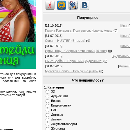
Популярное
[13.10.2015]
[
Книги
Галина Гончарова. Полудемон. Король. Алекс
(
0
)
[31.07.2016]
[
Книги
Серия - HUNTER (5 томов)
(
0
)
[31.07.2016]
[
Книги
Ирвин Шоу - Сборник сочинений (46 книг)
(
0
)
[31.07.2016]
[
Аудиокниги
Смит Брайан - Порочный (Аудиокнига)
(
0
)
[31.07.2016]
[
Дизайн
Мужской шаблон - Вернусь с рыбой
(
0
)
тейли для похудения ни
оги считают коктейли,
Что понравилось?
е полезными за счет
1. Категория
 похудения, получившие
3D
отзывы от людей.
Аудиокниги
Бизнес
Видеомонтаж
ГИС
Детское
Дизайн
Документооборот
Журналы
охудения