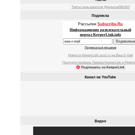
Твиты пользователя @popoval300353
Подписка
Рассылки
Subscribe.Ru
Информационно развлекательный
портал KeeperLink.info
Подписаться письмом
Новости KeeperLink.ucoz.ru на Ваш E-mail
Посетите профиль Пинера KeeperLink в Pintere
Подпишись на KeeperLink
Канал на YouTube
Видео