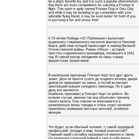
be a dog’s favorite toy and it is such a popular phenomenon
that there are even competitions for catching a Frisbee in
flight. This sport is aptly named Frisbee Dog or Disc Dog
and while it may be tempting to go competitive with your
adorable flying friend, it may be even better for both of you
to just keep it fun and stress free!
К 75-летию Победы «1С-Паблишинг» выпускает
аудиокнигу современного писателя фантаста Николая
Берга, действие которой происходит в период Великой
Отечественной войны. Роман «Лёха» – история
простого современного менеджера, попавшего в 1941
год. В самый разгар нападения на нашу страну
фашистских захватчиков.
В маленьком пригороде Плезант-Корт все друг друга
знают. Дети не боятся гулять до позднего вечера, двери
домов не закрывают на замок, а гостей встречает
запотевший кувшин холодного лимонада. Но в один
день все меняется.
Изабелль приезжает в Плезант-Корт по работе. Во
всяком случае, именно так она объясняет причину
своего визита. Она совсем не вписывается в
размеренную жизнь городка и очень скоро начинает
привлекать внимание местных жителей, особенно
женщин.
Что будет, если обычный человек, с самой заурядной
профессией, попадет в мир, полный опасностей?
Главный герой случайно оказывается именно в таком.
Он разрушен страшной войной и таит в себе много