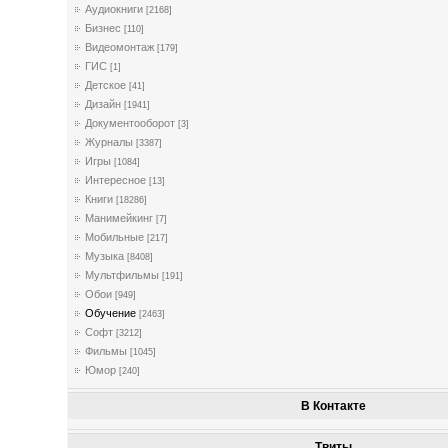
Аудиокниги
[2168]
Бизнес
[110]
Видеомонтаж
[179]
ГИС
[1]
Детское
[41]
Дизайн
[1941]
Документооборот
[3]
Журналы
[3387]
Игры
[1084]
Интересное
[13]
Книги
[18286]
Манимейкинг
[7]
Мобильные
[217]
Музыка
[8408]
Мультфильмы
[191]
Обои
[949]
Обучение
[2463]
Софт
[3212]
Фильмы
[1045]
Юмор
[240]
В Контакте
Твиты