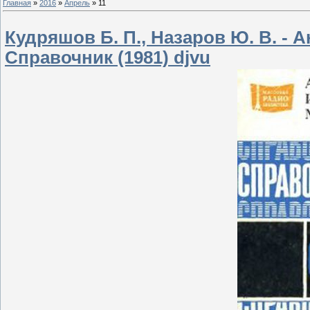
Главная
»
2016
»
Апрель
»
11
Кудряшов Б. П., Назаров Ю. В. -
Справочник (1981) djvu