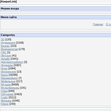
[
KeeperLink
]
Форма входа
Меню сайта
Главная
О с
Categories
3D
[120]
Аудиокниги
[2168]
Бизнес
[110]
Видеомонтаж
[179]
ГИС
[1]
Детское
[41]
Дизайн
[1941]
Документооборот
[3]
Журналы
[3387]
Игры
[1084]
Интересное
[13]
Книги
[18286]
Манимейкинг
[7]
Мобильные
[217]
Музыка
[8408]
Мультфильмы
[191]
Обои
[949]
Обучение
[2463]
Софт
[3212]
Фильмы
[1045]
Юмор
[240]