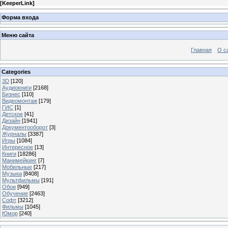
[
KeeperLink
]
Форма входа
Меню сайта
Главная
О с
Categories
3D
[120]
Аудиокниги
[2168]
Бизнес
[110]
Видеомонтаж
[179]
ГИС
[1]
Детское
[41]
Дизайн
[1941]
Документооборот
[3]
Журналы
[3387]
Игры
[1084]
Интересное
[13]
Книги
[18286]
Манимейкинг
[7]
Мобильные
[217]
Музыка
[8408]
Мультфильмы
[191]
Обои
[949]
Обучение
[2463]
Софт
[3212]
Фильмы
[1045]
Юмор
[240]