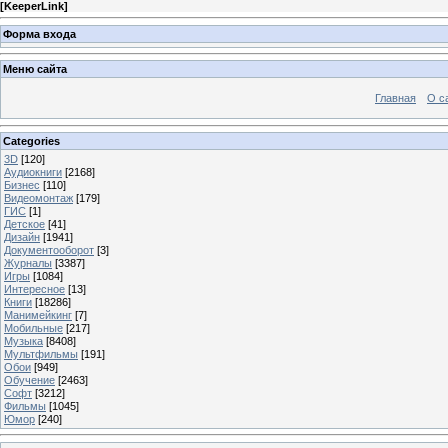
[
KeeperLink
]
Форма входа
Меню сайта
Главная
О с
Categories
3D
[120]
Аудиокниги
[2168]
Бизнес
[110]
Видеомонтаж
[179]
ГИС
[1]
Детское
[41]
Дизайн
[1941]
Документооборот
[3]
Журналы
[3387]
Игры
[1084]
Интересное
[13]
Книги
[18286]
Манимейкинг
[7]
Мобильные
[217]
Музыка
[8408]
Мультфильмы
[191]
Обои
[949]
Обучение
[2463]
Софт
[3212]
Фильмы
[1045]
Юмор
[240]