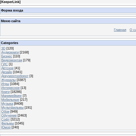
[
KeeperLink
]
Форма входа
Меню сайта
Главная
О с
Categories
3D
[120]
Аудиокниги
[2168]
Бизнес
[110]
Видеомонтаж
[179]
ГИС
[1]
Детское
[41]
Дизайн
[1941]
Документооборот
[3]
Журналы
[3387]
Игры
[1084]
Интересное
[13]
Книги
[18286]
Манимейкинг
[7]
Мобильные
[217]
Музыка
[8408]
Мультфильмы
[191]
Обои
[949]
Обучение
[2463]
Софт
[3212]
Фильмы
[1045]
Юмор
[240]