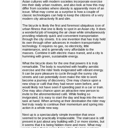
Asian cultures with modern societies incorporate exercise
into their daily urban routines, and also look at how this may
differ from societies where obesity is apparently more of an
issue. What may come as a surprise is how a couple of
classic technologies can help to keep the citizens of a very
modern city attractively fit and slim.
The bicycle is likely the first and foremost ubiquitous icon of
urban fitness that one is likely to spot in an Asian city. It does
a wonderful job of keeping the air clean while simultaneously
providing relatively quick and convenient transportation
through the city streets. It is one invention that has truly held
its own through other advances in modern transportation
technology. It requires no gas, no electricity, little
maintenance, and is generally very affordable to the
masses. Combine it with electric mass transit, and a city is
humming with green, sustainable energy.
What the bicycle does for the one that powers it is truly
remarkable. The body is nourished with healthy aerobic
exercise and the rider feels invigorated with vibrant energy.
It can be pure pleasure to cycle through the sunny city
streets and can potentially even make the ride to work
become a journey of discovery. One may chance upon a
new shop or café that they had never seen before, and
would likely not have seen if speeding past in a car or train.
One may also chance upon an attractive new person to
invite to the aforementioned café. While feeling so
invigorated, it is easy to start the day and leap into the next
task at hand. When arriving at their destination the rider may
feel truly ready to continue their momentum and spring into
action in a whole new way.
Next up is a spectacularly simple invention that once
seemed to be practically irreplaceable. The staircase is still
present in just about any building with 2 or more stories, but
it seems that it is being hidden more and more. What may