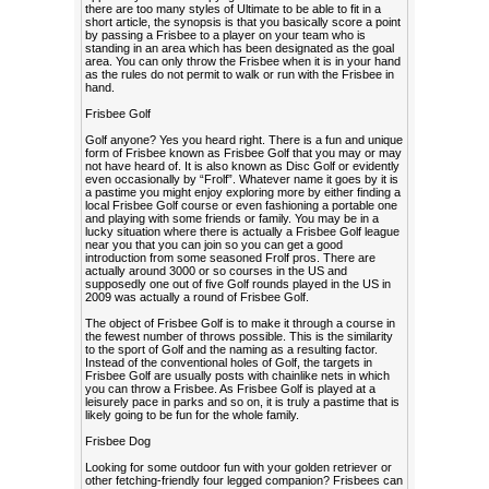
there are too many styles of Ultimate to be able to fit in a
short article, the synopsis is that you basically score a point
by passing a Frisbee to a player on your team who is
standing in an area which has been designated as the goal
area. You can only throw the Frisbee when it is in your hand
as the rules do not permit to walk or run with the Frisbee in
hand.
Frisbee Golf
Golf anyone? Yes you heard right. There is a fun and unique
form of Frisbee known as Frisbee Golf that you may or may
not have heard of. It is also known as Disc Golf or evidently
even occasionally by “Frolf”. Whatever name it goes by it is
a pastime you might enjoy exploring more by either finding a
local Frisbee Golf course or even fashioning a portable one
and playing with some friends or family. You may be in a
lucky situation where there is actually a Frisbee Golf league
near you that you can join so you can get a good
introduction from some seasoned Frolf pros. There are
actually around 3000 or so courses in the US and
supposedly one out of five Golf rounds played in the US in
2009 was actually a round of Frisbee Golf.
The object of Frisbee Golf is to make it through a course in
the fewest number of throws possible. This is the similarity
to the sport of Golf and the naming as a resulting factor.
Instead of the conventional holes of Golf, the targets in
Frisbee Golf are usually posts with chainlike nets in which
you can throw a Frisbee. As Frisbee Golf is played at a
leisurely pace in parks and so on, it is truly a pastime that is
likely going to be fun for the whole family.
Frisbee Dog
Looking for some outdoor fun with your golden retriever or
other fetching-friendly four legged companion? Frisbees can