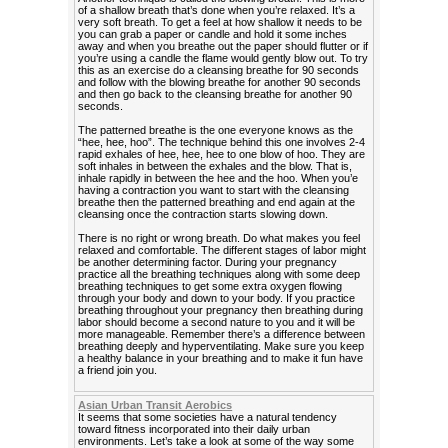
of a shallow breath that’s done when you’re relaxed. It’s a
very soft breath. To get a feel at how shallow it needs to be
you can grab a paper or candle and hold it some inches
away and when you breathe out the paper should flutter or if
you’re using a candle the flame would gently blow out. To try
this as an exercise do a cleansing breathe for 90 seconds
and follow with the blowing breathe for another 90 seconds
and then go back to the cleansing breathe for another 90
seconds.
The patterned breathe is the one everyone knows as the
“hee, hee, hoo”. The technique behind this one involves 2-4
rapid exhales of hee, hee, hee to one blow of hoo. They are
soft inhales in between the exhales and the blow. That is,
inhale rapidly in between the hee and the hoo. When you’e
having a contraction you want to start with the cleansing
breathe then the patterned breathing and end again at the
cleansing once the contraction starts slowing down.
There is no right or wrong breath. Do what makes you feel
relaxed and comfortable. The different stages of labor might
be another determining factor. During your pregnancy
practice all the breathing techniques along with some deep
breathing techniques to get some extra oxygen flowing
through your body and down to your body. If you practice
breathing throughout your pregnancy then breathing during
labor should become a second nature to you and it will be
more manageable. Remember there’s a difference between
breathing deeply and hyperventilating. Make sure you keep
a healthy balance in your breathing and to make it fun have
a friend join you.
Asian Urban Transit Aerobics
It seems that some societies have a natural tendency
toward fitness incorporated into their daily urban
environments. Let’s take a look at some of the way some