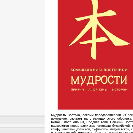
Мудрость Востока, веками передававшаяся из пок
поколение, оживает на страницах этого сборника.
Китай, Тибет, Япония, Средняя Азия, Ближний Вост
раскроются перед вами жемчужинами буддийской, д
конфуцианской, дзенской, суфийской, индуистской, 
и христианской мудрости. Притчи, написанные п