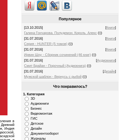
Популярное
[13.10.2015]
[
Книги
]
Галина Гончарова. Полудемон. Король. Алекс
(
0
)
[31.07.2016]
[
Книги
]
Серия - HUNTER (5 томов)
(
0
)
[31.07.2016]
[
Книги
]
Ирвин Шоу - Сборник сочинений (46 книг)
(
0
)
[31.07.2016]
[
Аудиокниги
]
Смит Брайан - Порочный (Аудиокнига)
(
0
)
[31.07.2016]
[
Дизайн
]
Мужской шаблон - Вернусь с рыбой
(
0
)
Что понравилось?
1. Категория
3D
Аудиокниги
Бизнес
Видеомонтаж
ГИС
оления в
Детское
 Древний
ок, Индия
Дизайн
аосской,
Документооборот
хасидской
Журналы
ростым и