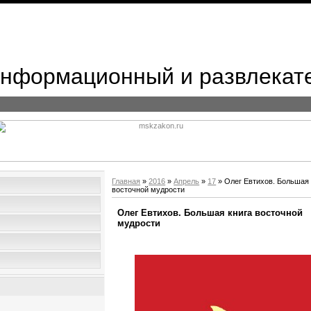
 Информационный и развлекат
Главная
»
2016
»
Апрель
»
17
» Олег Евтихов. Большая 
восточной мудрости
Олег Евтихов. Большая книга восточной
мудрости