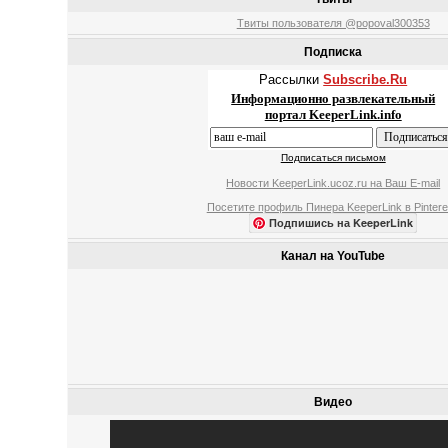
Твиты пользователя @popoval300353
Подписка
Рассылки
Subscribe.Ru
Информационно развлекательный
портал KeeperLink.info
Подписаться письмом
Новости KeeperLink.ucoz.ru на Ваш E-mail
Посетите профиль Пинера KeeperLink в Pintere
Подпишись на KeeperLink
Канал на YouTube
Видео