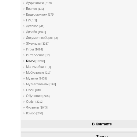
Аудиокниги
[2168]
Бизнес
[110]
Видеомонтаж
[179]
ГИС
[1]
Детское
[41]
Дизайн
[1941]
Документооборот
[3]
Журналы
[3387]
Игры
[1084]
Интересное
[13]
Книги
[18286]
Манимейкинг
[7]
Мобильные
[217]
Музыка
[8408]
Мультфильмы
[191]
Обои
[949]
Обучение
[2463]
Софт
[3212]
Фильмы
[1045]
Юмор
[240]
В Контакте
Твиты