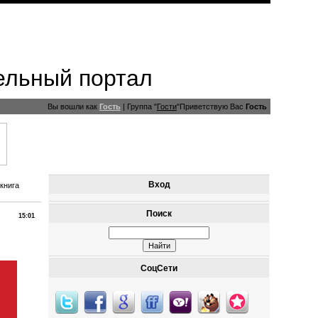
ельный портал
Вы вошли как
Гость
|
Группа
"
Гости
"
Приветствую Вас
Гость
Вход
книга
Поиск
15:01
СоцСети