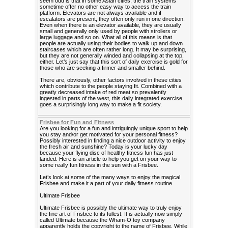
seem odd is that in some Asian cities, the train systems
sometime offer no other easy way to access the train
platform. Elevators are not always available and if
escalators are present, they often only run in one direction.
Even when there is an elevator available, they are usually
small and generally only used by people with strollers or
large luggage and so on. What all of this means is that
people are actually using their bodies to walk up and down
staircases which are often rather long. It may be surprising,
but they are not generally winded and collapsing at the top,
either. Let’s just say that this sort of daily exercise is gold for
those who are seeking a firmer and smaller behind.
There are, obviously, other factors involved in these cities
which contribute to the people staying fit. Combined with a
greatly decreased intake of red meat so prevalently
ingested in parts of the west, this daily integrated exercise
goes a surprisingly long way to make a fit society.
Frisbee for Fun and Fitness
Are you looking for a fun and intriguingly unique sport to help
you stay and/or get motivated for your personal fitness?
Possibly interested in finding a nice outdoor activity to enjoy
the fresh air and sunshine? Today is your lucky day
because your flying disc of healthy fitness fun has just
landed. Here is an article to help you get on your way to
some really fun fitness in the sun with a Frisbee.
Let’s look at some of the many ways to enjoy the magical
Frisbee and make it a part of your daily fitness routine.
Ultimate Frisbee
Ultimate Frisbee is possibly the ultimate way to truly enjoy
the fine art of Frisbee to its fullest. It is actually now simply
called Ultimate because the Wham-O toy company
apparently holds the copyright to the name of Frisbee. While