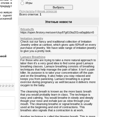
отклик в
Игры
 придадут
Результаты
|
Архив опросов
чно живую
Всего ответов:
1
у оценят
сканной
Улетные новости
fhfcghcfh
https://open.firstory.me/user/cluy87g610ta201va0qqbbzn5
Imitation jewelry
Check out our fancy and traditional collection of Imitation
Jewelry online at cartloot, which gives upto 60%off on every
purchase of jewelry. We have wide range of imitation jewelry
to give you a pretty look.
очной
Lamaze Breathing
For those who are trying to take a more natural approach to
labor then it’s a very good idea to find some good Lamaze
breathing classes. Lamaze breathing consists of breathing
techniques that help manage the pain of labor. It isn’t a pain
killer. Its purpose is to take your concentration off the pain
and on the breathing. It also helps you stay relaxed and
keeps you from panicking. Lamaze breathing is a great
exercise during pregnancy as well because it delivers more
oxygen to the baby.
The cleansing breath is known as the more basic breath
that you would probably learn in class. The technique is
easy and calming. You would breathe in slowly and deeply
though your nose and exhale just as slow through your
mouth. The cleansing breathe or signal breathe is usually
used at the beginning and end of contractions. This
breathes also signals that a contraction is at work.
Another technique is called the blowing breath. This is more