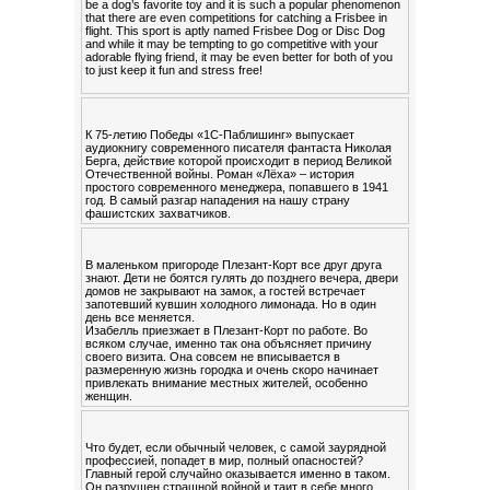
be a dog’s favorite toy and it is such a popular phenomenon
that there are even competitions for catching a Frisbee in
flight. This sport is aptly named Frisbee Dog or Disc Dog
and while it may be tempting to go competitive with your
adorable flying friend, it may be even better for both of you
to just keep it fun and stress free!
К 75-летию Победы «1С-Паблишинг» выпускает
аудиокнигу современного писателя фантаста Николая
Берга, действие которой происходит в период Великой
Отечественной войны. Роман «Лёха» – история
простого современного менеджера, попавшего в 1941
год. В самый разгар нападения на нашу страну
фашистских захватчиков.
В маленьком пригороде Плезант-Корт все друг друга
знают. Дети не боятся гулять до позднего вечера, двери
домов не закрывают на замок, а гостей встречает
запотевший кувшин холодного лимонада. Но в один
день все меняется.
Изабелль приезжает в Плезант-Корт по работе. Во
всяком случае, именно так она объясняет причину
своего визита. Она совсем не вписывается в
размеренную жизнь городка и очень скоро начинает
привлекать внимание местных жителей, особенно
женщин.
Что будет, если обычный человек, с самой заурядной
профессией, попадет в мир, полный опасностей?
Главный герой случайно оказывается именно в таком.
Он разрушен страшной войной и таит в себе много