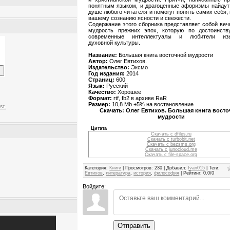
понятным языком, и драгоценные афоризмы найдут 
душе любого читателя и помогут понять самих себя,
вашему сознанию ясности и свежести.
Содержание этого сборника представляет собой ве
мудрость прежних эпох, которую по достоинств
современные интеллектуалы и любители изы
духовной культуры.
Название:
Большая книга восточной мудрости
Автор:
Олег Евтихов.
Издательство:
Эксмо
Год издания:
2014
Страниц:
600
Язык:
Русский
Качество:
Хорошее
Формат:
rtf, fb2 в архиве RaR
Размер:
10,8 Mb +5% на востановление
st.
Скачать: Олег Евтихов. Большая книга вост
мудрости
Цитата
Скачать с dfiles.ru
Скачать с turbobit.net
Скачать с bezsms.org
Скачать с junocloud.me
Скачать с file-space.org
Категория
:
Книги
|
Просмотров
:
230
|
Добавил
:
Ivan015
|
Теги
:
Евтихов
,
литература
,
история
,
философия
|
Рейтинг
:
0.0
/
0
Войдите:
Отправить